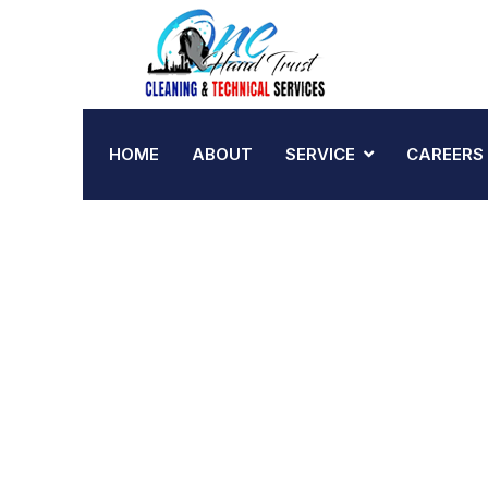
HOME
ABOUT
SERVICE
CAREERS
Nachfolge
sollen int