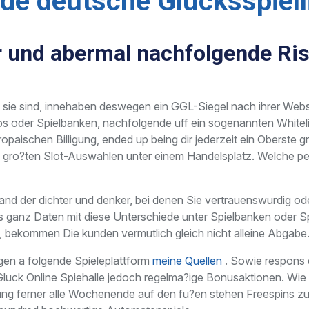
nde deutsche Glucksspiell
und abermal nachfolgende Risik
ie sind, innehaben deswegen ein GGL-Siegel nach ihrer Websit
os oder Spielbanken, nachfolgende uff ein sogenannten Whitelis
paischen Billigung, ended up being dir jederzeit ein Oberste gr
s gro?ten Slot-Auswahlen unter einem Handelsplatz. Welche per
Land der dichter und denker, bei denen Sie vertrauenswurdig o
es ganz Daten mit diese Unterschiede unter Spielbanken oder S
en, bekommen Die kunden vermutlich gleich nicht alleine Abgabe
gen a folgende Spieleplattform
meine Quellen
. Sowie respons d
uckGluck Online Spiehalle jedoch regelma?ige Bonusaktionen. 
ahlung ferner alle Wochenende auf den fu?en stehen Freespins