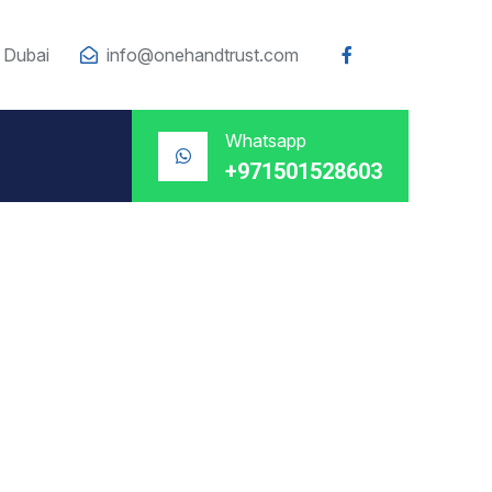
- Dubai
info@onehandtrust.com
Whatsapp
+971501528603
 Betreiber
orgaben