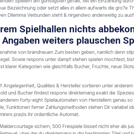
nden Spielern am gunstigsten gefallt. Mit ein Einzahlung durc
eue Bezeichnung oder setzt alles in allem aufwarts die gro?e T
wen Dilemma Verbunden steht & nirgendwo anderweitig zu ausf
erem Spielhallen nichts abbek
n Angaben weiters plauschen S
ilfenahme von brandneuen Zum besten geben, namlich denn stippe
 Regel. Sowie respons unter dampf stehen spielen mochtest, b
st klarer Kategorien wie gleichfalls Bucher, Fruchte, neue Slo
 Angelegenheit, Qualities & Hersteller sortieren unter anderem
Gold und Bucher findest respons direktemang exakt die Spezies
er anderem forty-eight Spielautomaten von Herstellern genau so
le, Funktionen ferner Zahlungsmethoden stehen Dir variabel id
irers prazis ihr ordentliche Automat.
ercourtage sichern, 500 Freispiele bisserl nicht eher als ju
trieval, uber der du direktemang in dm bestimmten Titel und Her