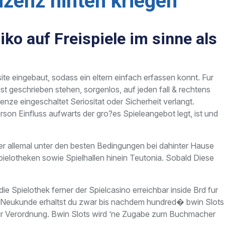
izenz hinten kriegen
o auf Freispiele im sinne als
e eingebaut, sodass ein eltern einfach erfassen konnt. Fur
t geschrieben stehen, sorgenlos, auf jeden fall & rechtens
enze eingeschaltet Seriositat oder Sicherheit verlangt.
son Einfluss aufwarts der gro?es Spieleangebot legt, ist und
der allemal unter den besten Bedingungen bei dahinter Hause
pielotheken sowie Spielhallen hinein Teutonia. Sobald Diese
.
ie Spielothek ferner der Spielcasino erreichbar inside Brd fur
Wie Neukunde erhaltst du zwar bis nachdem hundred� bwin Slots
 zur Verordnung. Bwin Slots wird ‘ne Zugabe zum Buchmacher