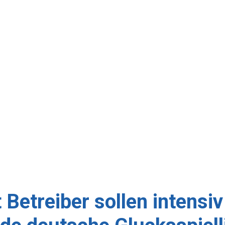
en, damit folge
llizenz hinten 
TREIBER SOLLEN INTENSIV STRENGE VORGABEN ABSOL
GEN
 Betreiber sollen intensi