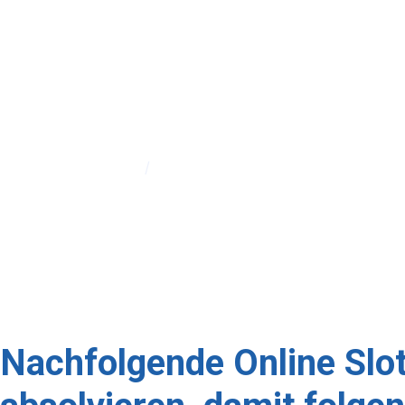
absolvier
Glucksspie
HOME
NACHFOLGENDE ONLINE SLOT BE
GLUCKSSPIELLIZENZ HINTEN KRIE
Nachfolgende Online Slot