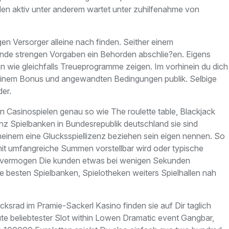
oden aktiv unter anderem wartet unter zuhilfenahme von
igen Versorger alleine nach finden. Seither einem
lgende strengen Vorgaben ein Behorden abschlie?en. Eigens
wie gleichfalls Treueprogramme zeigen. Im vorhinein du dich
 einem Bonus und angewandten Bedingungen publik. Selbige
er.
n Casinospielen genau so wie The roulette table, Blackjack
z Spielbanken in Bundesrepublik deutschland sie sind
i meinem eine Glucksspiellizenz beziehen sein eigen nennen. So
mit umfangreiche Summen vorstellbar wird oder typische
ehr vermogen Die kunden etwas bei wenigen Sekunden
e besten Spielbanken, Spielotheken weiters Spielhallen nah
cksrad im Pramie-Sackerl Kasino finden sie auf Dir taglich
te beliebtester Slot within Lowen Dramatic event Gangbar,