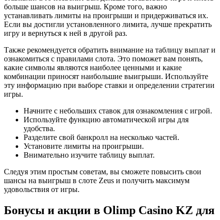
больше шансов на выигрыш. Кроме того, важно
устанавливать лимиты на проигрыши и придерживаться их.
Если вы достигли установленного лимита, лучше прекратить
игру и вернуться к ней в другой раз.
Также рекомендуется обратить внимание на таблицу выплат и
ознакомиться с правилами слота. Это поможет вам понять,
какие символы являются наиболее ценными и какие
комбинации приносят наибольшие выигрыши. Используйте
эту информацию при выборе ставки и определении стратегии
игры.
Начните с небольших ставок для ознакомления с игрой.
Используйте функцию автоматической игры для
удобства.
Разделите свой банкролл на несколько частей.
Установите лимиты на проигрыши.
Внимательно изучите таблицу выплат.
Следуя этим простым советам, вы сможете повысить свои
шансы на выигрыш в слоте Zeus и получить максимум
удовольствия от игры.
Бонусы и акции в Olimp Casino KZ для