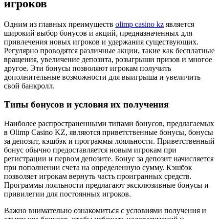
игроков
Одним из главных преимуществ
olimp casino kz
является
широкий выбор бонусов и акций, предназначенных для
привлечения новых игроков и удержания существующих.
Регулярно проводятся различные акции, такие как бесплатные
вращения, увеличение депозита, розыгрыши призов и многое
другое. Эти бонусы позволяют игрокам получить
дополнительные возможности для выигрыша и увеличить
свой банкролл.
Типы бонусов и условия их получения
Наиболее распространенными типами бонусов, предлагаемых
в Olimp Casino KZ, являются приветственные бонусы, бонусы
за депозит, кэшбэк и программы лояльности. Приветственный
бонус обычно предоставляется новым игрокам при
регистрации и первом депозите. Бонус за депозит начисляется
при пополнении счета на определенную сумму. Кэшбэк
позволяет игрокам вернуть часть проигранных средств.
Программы лояльности предлагают эксклюзивные бонусы и
привилегии для постоянных игроков.
Важно внимательно ознакомиться с условиями получения и