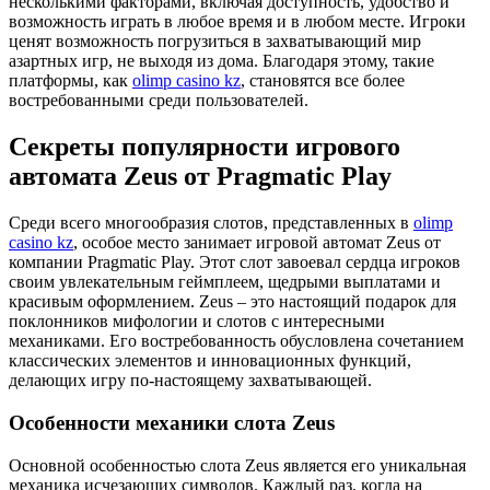
несколькими факторами, включая доступность, удобство и
возможность играть в любое время и в любом месте. Игроки
ценят возможность погрузиться в захватывающий мир
азартных игр, не выходя из дома. Благодаря этому, такие
платформы, как
olimp casino kz
, становятся все более
востребованными среди пользователей.
Секреты популярности игрового
автомата Zeus от Pragmatic Play
Среди всего многообразия слотов, представленных в
olimp
casino kz
, особое место занимает игровой автомат Zeus от
компании Pragmatic Play. Этот слот завоевал сердца игроков
своим увлекательным геймплеем, щедрыми выплатами и
красивым оформлением. Zeus – это настоящий подарок для
поклонников мифологии и слотов с интересными
механиками. Его востребованность обусловлена сочетанием
классических элементов и инновационных функций,
делающих игру по-настоящему захватывающей.
Особенности механики слота Zeus
Основной особенностью слота Zeus является его уникальная
механика исчезающих символов. Каждый раз, когда на