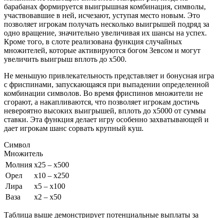
барабанах формируется выигрышная комбинация, символы,
участвовавшие в ней, исчезают, уступая место новым. Это
позволяет игрокам получать несколько выигрышей подряд за
одно вращение, значительно увеличивая их шансы на успех.
Кроме того, в слоте реализована функция случайных
множителей, которые активируются богом Зевсом и могут
увеличить выигрыш вплоть до x500.
Не меньшую привлекательность представляет и бонусная игра
с фриспинами, запускающаяся при выпадении определенной
комбинации символов. Во время фриспинов множители не
сгорают, а накапливаются, что позволяет игрокам достичь
невероятно высоких выигрышей, вплоть до x5000 от суммы
ставки. Эта функция делает игру особенно захватывающей и
дает игрокам шанс сорвать крупный куш.
Символ
Множитель
Молния
x25 – x500
Орел
x10 – x250
Лира
x5 – x100
Ваза
x2 – x50
Таблица выше демонстрирует потенциальные выплаты за