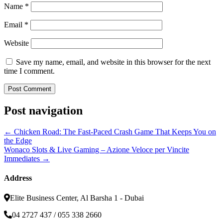
Name
*
Email
*
Website
Save my name, email, and website in this browser for the next
time I comment.
Post navigation
←
Chicken Road: The Fast‑Paced Crash Game That Keeps You on
the Edge
Wonaco Slots & Live Gaming – Azione Veloce per Vincite
Immediates
→
Address
Elite Business Center, Al Barsha 1 - Dubai
04 2727 437 / 055 338 2660