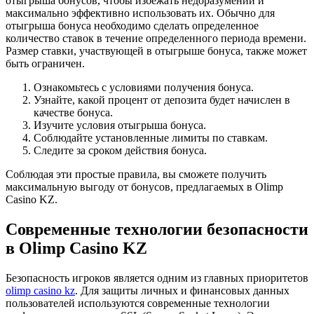
отыгрыша бонусов, чтобы избежать недоразумений и
максимально эффективно использовать их. Обычно для
отыгрыша бонуса необходимо сделать определенное
количество ставок в течение определенного периода времени.
Размер ставки, участвующей в отыгрыше бонуса, также может
быть ограничен.
Ознакомьтесь с условиями получения бонуса.
Узнайте, какой процент от депозита будет начислен в
качестве бонуса.
Изучите условия отыгрыша бонуса.
Соблюдайте установленные лимиты по ставкам.
Следите за сроком действия бонуса.
Соблюдая эти простые правила, вы сможете получить
максимальную выгоду от бонусов, предлагаемых в Olimp
Casino KZ.
Современные технологии безопасности
в Olimp Casino KZ
Безопасность игроков является одним из главных приоритетов
olimp casino kz
. Для защиты личных и финансовых данных
пользователей используются современные технологии