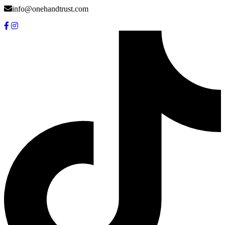
info@onehandtrust.com