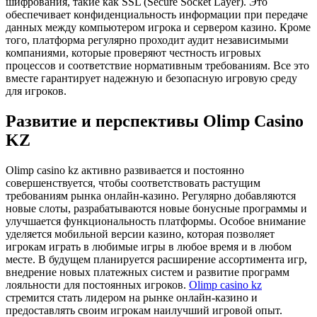
шифрования, такие как SSL (Secure Socket Layer). Это
обеспечивает конфиденциальность информации при передаче
данных между компьютером игрока и сервером казино. Кроме
того, платформа регулярно проходит аудит независимыми
компаниями, которые проверяют честность игровых
процессов и соответствие нормативным требованиям. Все это
вместе гарантирует надежную и безопасную игровую среду
для игроков.
Развитие и перспективы Olimp Casino
KZ
Olimp casino kz активно развивается и постоянно
совершенствуется, чтобы соответствовать растущим
требованиям рынка онлайн-казино. Регулярно добавляются
новые слоты, разрабатываются новые бонусные программы и
улучшается функциональность платформы. Особое внимание
уделяется мобильной версии казино, которая позволяет
игрокам играть в любимые игры в любое время и в любом
месте. В будущем планируется расширение ассортимента игр,
внедрение новых платежных систем и развитие программ
лояльности для постоянных игроков.
Olimp casino kz
стремится стать лидером на рынке онлайн-казино и
предоставлять своим игрокам наилучший игровой опыт.