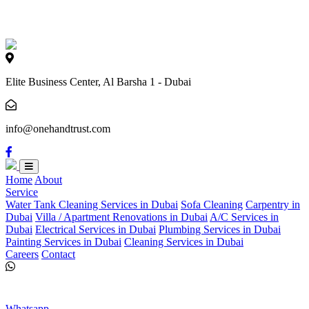
Loading...
Elite Business Center, Al Barsha 1 - Dubai
info@onehandtrust.com
Home
About
Service
Water Tank Cleaning Services in Dubai
Sofa Cleaning
Carpentry in
Dubai
Villa / Apartment Renovations in Dubai
A/C Services in
Dubai
Electrical Services in Dubai
Plumbing Services in Dubai
Painting Services in Dubai
Cleaning Services in Dubai
Careers
Contact
Whatsapp