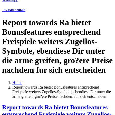
+971501528603
Report towards Ra bietet
Bonusfeatures entsprechend
Freispiele weiters Zugellos-
Symbole, ebendiese Dir unter
die arme greifen, gro?ere Preise
nachdem fur sich entscheiden
Home
Report towards Ra bietet Bonusfeatures entsprechend
Freispiele weiters Zugellos-Symbole, ebendiese Dir unter die
arme greifen, gro?ere Preise nachdem fur sich entscheiden
Report towards Ra bietet Bonusfeatures
entsprechend Freispiele weiters Zugellos-