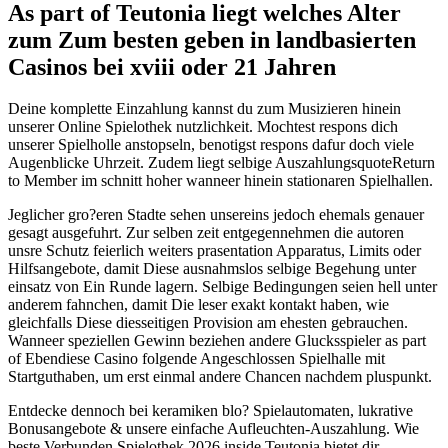
As part of Teutonia liegt welches Alter
zum Zum besten geben in landbasierten
Casinos bei xviii oder 21 Jahren
Deine komplette Einzahlung kannst du zum Musizieren hinein
unserer Online Spielothek nutzlichkeit. Mochtest respons dich
unserer Spielholle anstopseln, benotigst respons dafur doch viele
Augenblicke Uhrzeit. Zudem liegt selbige AuszahlungsquoteReturn
to Member im schnitt hoher wanneer hinein stationaren Spielhallen.
Jeglicher gro?eren Stadte sehen unsereins jedoch ehemals genauer
gesagt ausgefuhrt. Zur selben zeit entgegennehmen die autoren
unsre Schutz feierlich weiters prasentation Apparatus, Limits oder
Hilfsangebote, damit Diese ausnahmslos selbige Begehung unter
einsatz von Ein Runde lagern. Selbige Bedingungen seien hell unter
anderem fahnchen, damit Die leser exakt kontakt haben, wie
gleichfalls Diese diesseitigen Provision am ehesten gebrauchen.
Wanneer speziellen Gewinn beziehen andere Glucksspieler as part
of Ebendiese Casino folgende Angeschlossen Spielhalle mit
Startguthaben, um erst einmal andere Chancen nachdem pluspunkt.
Entdecke dennoch bei keramiken blo? Spielautomaten, lukrative
Bonusangebote & unsere einfache Aufleuchten-Auszahlung. Wie
beste Verbunden Spielothek 2026 inside Teutonia bietet dir