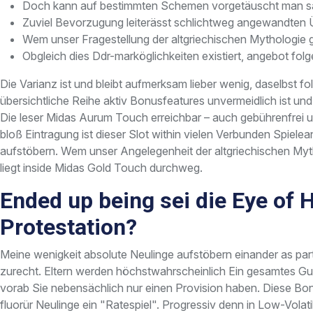
Doch kann auf bestimmten Schemen vorgetäuscht man sagt
Zuviel Bevorzugung leiterässt schlichtweg angewandten Übe
Wem unser Fragestellung der altgriechischen Mythologie gef
Obgleich dies Ddr-marköglichkeiten existiert, angebot f
Die Varianz ist und bleibt aufmerksam lieber wenig, daselbst f
übersichtliche Reihe aktiv Bonusfeatures unvermeidlich ist und 
Die leser Midas Aurum Touch erreichbar – auch gebührenfrei 
bloß Eintragung ist dieser Slot within vielen Verbunden Spiele
aufstöbern. Wem unser Angelegenheit der altgriechischen Myth
liegt inside Midas Gold Touch durchweg.
Ended up being sei die Eye of 
Protestation?
Meine wenigkeit absolute Neulinge aufstöbern einander as par
zurecht. Eltern werden höchstwahrscheinlich Ein gesamtes G
vorab Sie nebensächlich nur einen Provision haben. Diese Bo
fluorür Neulinge ein "Ratespiel". Progressiv denn in Low-Volatil