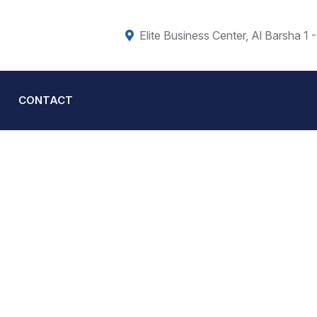
Elite Business Center, Al Barsha 1 
CONTACT
neSlots 2026 in
nd denker recht