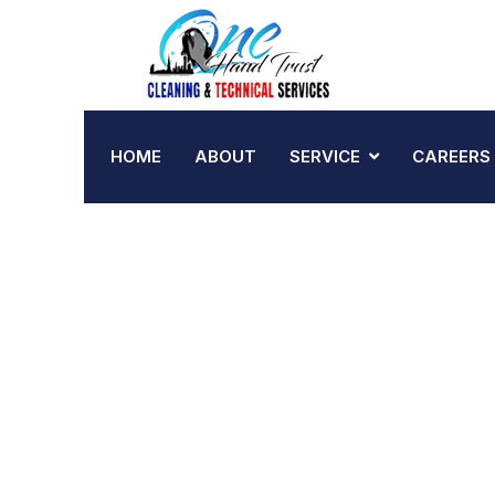
HOME
ABOUT
SERVICE
CAREERS
Neue Onli
dichter u