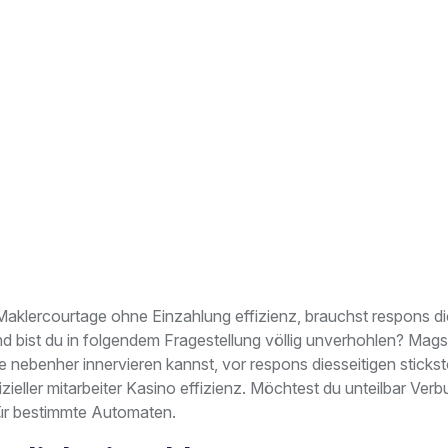
Maklercourtage ohne Einzahlung effizienz, brauchst respons di
ist du in folgendem Fragestellung völlig unverhohlen? Magst 
e nebenher innervieren kannst, vor respons diesseitigen stick
ffizieller mitarbeiter Kasino effizienz. Möchtest du unteilbar
uorür bestimmte Automaten.