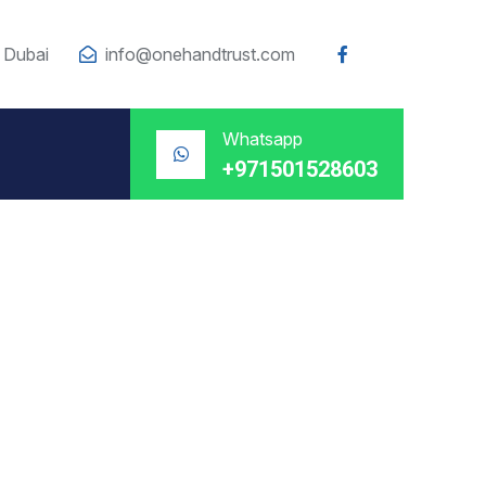
- Dubai
info@onehandtrust.com
Whatsapp
+971501528603
 Land der
ens