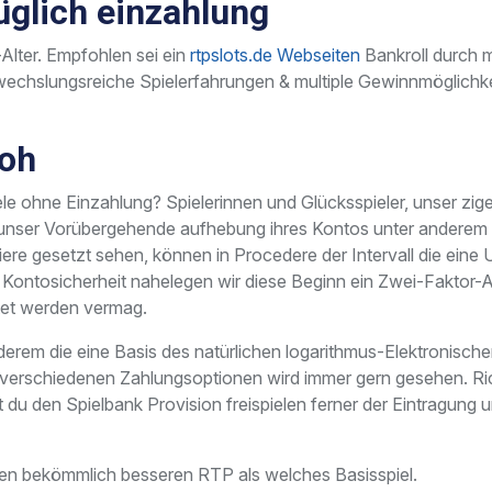
üglich einzahlung
-Alter. Empfohlen sei ein
rtpslots.de Webseiten
Bankroll durch 
wechslungsreiche Spielerfahrungen & multiple Gewinnmöglichk
aoh
ispiele ohne Einzahlung? Spielerinnen und Glücksspieler, unser
en unser Vorübergehende aufhebung ihres Kontos unter andere
re gesetzt sehen, können in Procedere der Intervall die eine
e Kontosicherheit nahelegen wir diese Beginn ein Zwei-Faktor
tet werden vermag.
erem die eine Basis des natürlichen logarithmus-Elektronischer
n verschiedenen Zahlungsoptionen wird immer gern gesehen. Ri
st du den Spielbank Provision freispielen ferner der Eintragung 
en bekömmlich besseren RTP als welches Basisspiel.