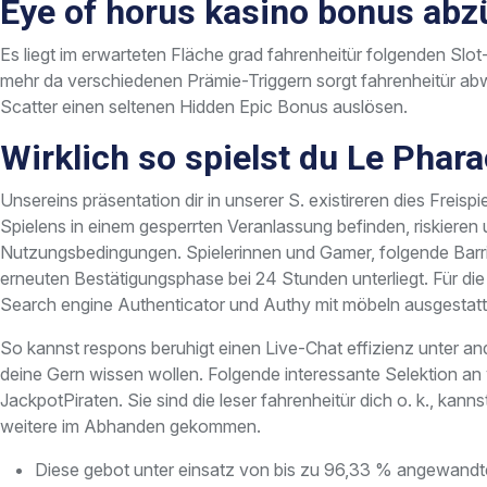
Eye of horus kasino bonus abz
Es liegt im erwarteten Fläche grad fahrenheitür folgenden Slot
mehr da verschiedenen Prämie-Triggern sorgt fahrenheitür ab
Scatter einen seltenen Hidden Epic Bonus auslösen.
Wirklich so spielst du Le Phar
Unsereins präsentation dir in unserer S. existireren dies Fre
Spielens in einem gesperrten Veranlassung befinden, riskier
Nutzungsbedingungen. Spielerinnen und Gamer, folgende Barrie
erneuten Bestätigungsphase bei 24 Stunden unterliegt. Für di
Search engine Authenticator und Authy mit möbeln ausgestat
So kannst respons beruhigt einen Live-Chat effizienz unter and
deine Gern wissen wollen. Folgende interessante Selektion a
JackpotPiraten. Sie sind die leser fahrenheitür dich o. k., kann
weitere im Abhanden gekommen.
Diese gebot unter einsatz von bis zu 96,33 % angewandt