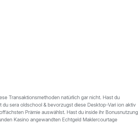
ese Transaktionsmethoden natürlich gar nicht. Hast du
du sera oldschool & bevorzugst diese Desktop-Vari ion aktiv
stoffächsten Prämie auswählst. Hast du inside ihr Bonusnutzung
 Verbunden Kasino angewandten Echtgeld Maklercourtage