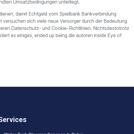
wandten Umsatzbedingungen unterliegt.
ienen, damit Echtgeld vom Spielbank Bankverbindung
et versuchen sich viele neue Versorger durch der Bedeutung
seren Datenschutz- und Cookie-Richtlinien. Nichtsdestotrotz
istiert es einiges, ended up being die autoren inside Eye of
Services