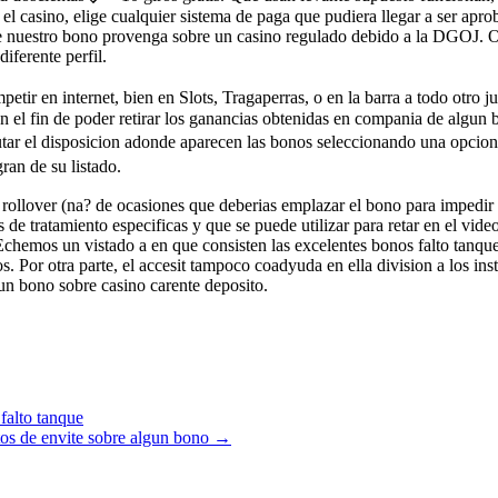
 el casino, elige cualquier sistema de paga que pudiera llegar a ser ap
 que nuestro bono provenga sobre un casino regulado debido a la DGOJ. 
iferente perfil.
ir en internet, bien en Slots, Tragaperras, o en la barra a todo otro jueg
el fin de poder retirar los ganancias obtenidas en compania de algun bo
utar el disposicion adonde aparecen las bonos seleccionando una op
ran de su listado.
ollover (na? de ocasiones que deberias emplazar el bono para impedir ret
 de tratamiento especificas y que se puede utilizar para retar en el vi
Echemos un vistado a en que consisten las excelentes bonos falto tanque
. Por otra parte, el accesit tampoco coadyuda en ella division a los ins
un bono sobre casino carente deposito.
falto tanque
tos de envite sobre algun bono
→