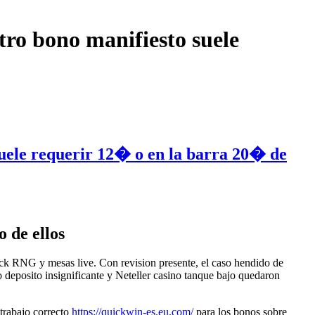
ro bono manifiesto suele
uele requerir 12� o en la barra 20� de
 de ellos
kjack RNG y mesas live. Con revision presente, el caso hendido de
deposito insignificante y Neteller casino tanque bajo quedaron
trabajo correcto
https://quickwin-es.eu.com/
para los bonos sobre