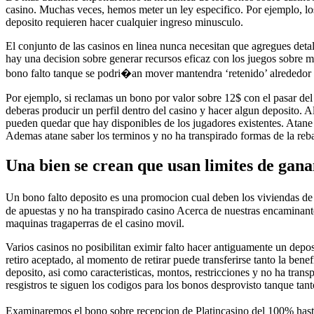
casino. Muchas veces, hemos meter un ley especifico. Por ejemplo, lo
deposito requieren hacer cualquier ingreso minusculo.
El conjunto de las casinos en linea nunca necesitan que agregues detal
hay una decision sobre generar recursos eficaz con los juegos sobre m
bono falto tanque se podri�an mover mantendra ‘retenido’ alrededor d
Por ejemplo, si reclamas un bono por valor sobre 12$ con el pasar del 
deberas producir un perfil dentro del casino y hacer algun deposito. 
pueden quedar que hay disponibles de los jugadores existentes. Atane 
Ademas atane saber los terminos y no ha transpirado formas de la reba
Una bien se crean que usan limites de gan
Un bono falto deposito es una promocion cual deben los viviendas de a
de apuestas y no ha transpirado casino Acerca de nuestras encaminantes
maquinas tragaperras de el casino movil.
Varios casinos no posibilitan eximir falto hacer antiguamente un dep
retiro aceptado, al momento de retirar puede transferirse tanto la ben
deposito, asi como caracteristicas, montos, restricciones y no ha trans
resgistros te siguen los codigos para los bonos desprovisto tanque ta
Examinaremos el bono sobre recepcion de Platincasino del 100% hasta