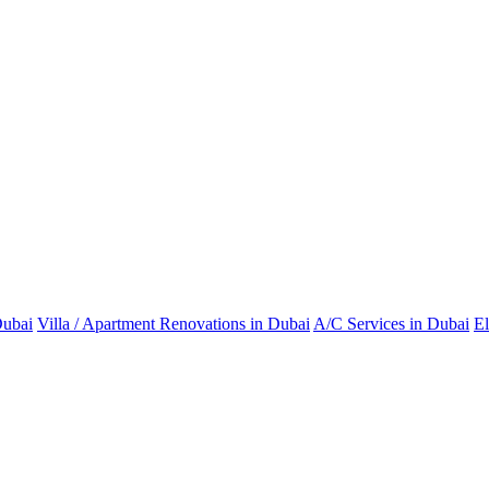
Dubai
Villa / Apartment Renovations in Dubai
A/C Services in Dubai
El