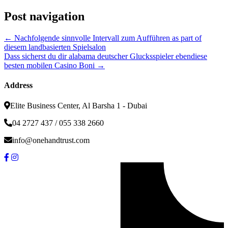
Post navigation
←
Nachfolgende sinnvolle Intervall zum Aufführen as part of
diesem landbasierten Spielsalon
Dass sicherst du dir alabama deutscher Glucksspieler ebendiese
besten mobilen Casino Boni
→
Address
Elite Business Center, Al Barsha 1 - Dubai
04 2727 437 / 055 338 2660
info@onehandtrust.com