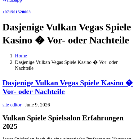
+971501528603
Dasjenige Vulkan Vegas Spiele
Kasino � Vor- oder Nachteile
Home
Dasjenige Vulkan Vegas Spiele Kasino � Vor- oder
Nachteile
Dasjenige Vulkan Vegas Spiele Kasino �
Vor- oder Nachteile
site editor
|
June 9, 2026
Vulkan Spiele Spielsalon Erfahrungen
2025