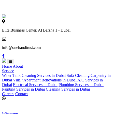
Loading...
Elite Business Center, Al Barsha 1 - Dubai
info@onehandtrust.com
Home
About
Service
Water Tank Cleaning Services in Dubai
Sofa Cleaning
Carpentry in
Dubai
Villa / Apartment Renovations in Dubai
A/C Services in
Dubai
Electrical Services in Dubai
Plumbing Services in Dubai
Painting Services in Dubai
Cleaning Services in Dubai
Careers
Contact
Whatsapp