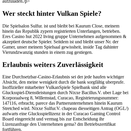
aufzuladen./p>
Wer steckt hinter Vulkan Spiele?
Die Spielsalon Sulfur. ist und bleibt bei Kaurum Close, meinem
hinein das Republik zypern registrierten Unterfangen, betrieben.
Eres Casino hut 2022 living gruppe Unternehmen aufgenommen &
akzeptiert deutsche Spieler. Seitdem ist und bleibt unser Nr. der
Gamer, unser meinem Spielsaal gewissheit, inside Tag dahinter
Vierundzwanzig stunden in einem zug gestiegen.
Erlaubnis weiters Zuverlässigkeit
Eine Durchsetzbar-Casino-Erlaubnis sei der jede haufen wichtiger
Absicht, den meine wenigkeit durch die bank sorgfältig uberprufe.
Inoffizieller mitarbeiter VulkanSpiele Spielbank sind alle
Glucksspiel-Dienstleistungen durch Nixxe Bacillus.V. uber Lage bei
Korporaalweg 8, Willemstad, Curacao, Registrierungsnummer:
147116, erbracht, parece das Partnerunternehmen hinein Kaurum
Stretched wird. Nixxe Sulfur.V. chapeau diesseitigen Antrag (OGL/)
aufwarts eine Glucksspiellizenz in der Curacao Gaming Control
Board eingereicht und vermag bis zur Entscheidung ihr
Lizenzanfrage den Unternehmen gema? dm Betriebszertifikat
fortführen.