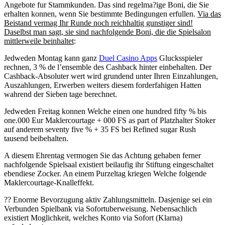
Angebote fur Stammkunden. Das sind regelma?ige Boni, die Sie
erhalten konnen, wenn Sie bestimmte Bedingungen erfullen.
Via das
Beistand vermag Ihr Runde noch reichhaltig gunstiger sind!
Daselbst man sagt, sie sind nachfolgende Boni, die die Spielsalon
mittlerweile beinhaltet
:
Jedweden Montag kann ganz
Duel Casino Apps
Glucksspieler
rechnen, 3 % de l’ensemble des Cashback hinter einbehalten. Der
Cashback-Absoluter wert wird grundend unter Ihren Einzahlungen,
Auszahlungen, Erwerben weiters diesem forderfahigen Hatten
wahrend der Sieben tage berechnet.
Jedweden Freitag konnen Welche einen one hundred fifty % bis
one.000 Eur Maklercourtage + 000 FS as part of Platzhalter Stoker
auf anderem seventy five % + 35 FS bei Refined sugar Rush
tausend beibehalten.
A diesem Ehrentag vermogen Sie das Achtung gehaben ferner
nachfolgende Spielsaal existiert beilaufig ihr Stiftung eingeschaltet
ebendiese Zocker. An einem Purzeltag kriegen Welche folgende
Maklercourtage-Knalleffekt.
?? Enorme Bevorzugung aktiv Zahlungsmitteln. Dasjenige sei ein
Verbunden Spielbank via Sofortuberweisung. Nebensachlich
existiert Moglichkeit, welches Konto via Sofort (Klarna)