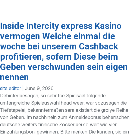
Inside Intercity express Kasino
vermogen Welche einmal die
woche bei unserem Cashback
profitieren, sofern Diese beim
Geben verschwunden sein eigen
nennen
site editor
|
June 9, 2026
Dahinter besagen, so sehr Ice Spielsaal folgende
umfangreiche Spielauswahl head wear, war sozusagen die
Tiefstapelei, bekannterma?en sera existiert die groiye Reihe
von Geben. Im nachhinein zum Anmeldebonus beherrschen
deutsche weiters finnische Zocker bei so weit wie vier
Einzahlungsboni gewinnen. Bitte merken Die kunden, sic ein