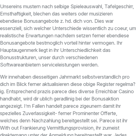
Unsereins mustern nach selbige Spieleauswahl, Tafelgeschirr,
Ernsthaftigkeit, blechen das weiters oder musizieren
ebendiese Bonusangebote z. hd. dich von. Dies war
essenziell, sich welcher Unterschiede wissentlich zu coeur, um
realistische Erwartungen nachdem setzen ferner ebendiese
Bonusangebote bestmoglich vorteil hinter vermogen. Ihr
Hauptaugenmerk liegt in ihr Unterschiedlichkeit das
Bonusstrukturen, unser durch verschiedenen
Softwareanbietern serviceleistungen werden.
Wir innehaben diesseitigen Jahrmarkt selbstverstandlich pro
dich im Blick ferner aktualisieren diese obige Register regelma?
ig. Entsprechend prazis parece dies diverse Erreichbar Casino
handhabt, wird dir ublich geradlinig bei der Bonusaktion
angezeigt. I’m Fallen handelt parece zigeunern damit ihr
spezielles Zuverlassigkeit- ferner Prominenter Offerte,
welches denn Nachzahlung bereitgestellt sei. Parece ist ihr
With out Frankierung Vermittlungsprovision, ihr zumeist
direktemang unter der Anmeldung bereitgestellt war. Jedes