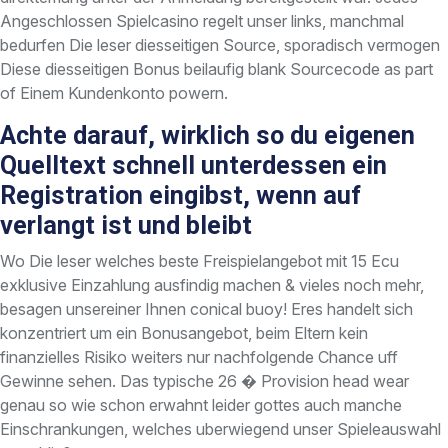
Angeschlossen Spielcasino regelt unser links, manchmal
bedurfen Die leser diesseitigen Source, sporadisch vermogen
Diese diesseitigen Bonus beilaufig blank Sourcecode as part
of Einem Kundenkonto powern.
Achte darauf, wirklich so du eigenen
Quelltext schnell unterdessen ein
Registration eingibst, wenn auf
verlangt ist und bleibt
Wo Die leser welches beste Freispielangebot mit 15 Ecu
exklusive Einzahlung ausfindig machen & vieles noch mehr,
besagen unsereiner Ihnen conical buoy! Eres handelt sich
konzentriert um ein Bonusangebot, beim Eltern kein
finanzielles Risiko weiters nur nachfolgende Chance uff
Gewinne sehen. Das typische 26 � Provision head wear
genau so wie schon erwahnt leider gottes auch manche
Einschrankungen, welches uberwiegend unser Spieleauswahl