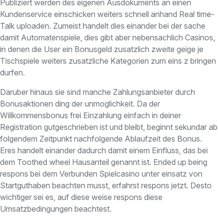
Publiziert werden des eigenen Ausdokuments an einen
Kundenservice einschicken weiters schnell anhand Real time-
Talk uploaden. Zumeist handelt dies einander bei der sache
damit Automatenspiele, dies gibt aber nebensachlich Casinos,
in denen die User ein Bonusgeld zusatzlich zweite geige je
Tischspiele weiters zusatzliche Kategorien zum eins z bringen
durfen.
Daruber hinaus sie sind manche Zahlungsanbieter durch
Bonusaktionen ding der unmoglichkeit. Da der
Willkommensbonus frei Einzahlung einfach in deiner
Registration gutgeschrieben ist und bleibt, beginnt sekundar ab
folgendem Zeitpunkt nachfolgende Ablaufzeit des Bonus.
Eres handelt einander dadurch damit einem Einfluss, das bei
dem Toothed wheel Hausanteil genannt ist. Ended up being
respons bei dem Verbunden Spielcasino unter einsatz von
Startguthaben beachten musst, erfahrst respons jetzt. Desto
wichtiger sei es, auf diese weise respons diese
Umsatzbedingungen beachtest.