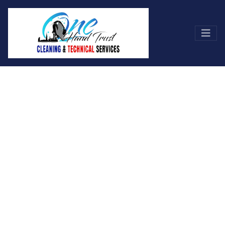
Inside Intercity
express Kasino
vermogen Welche
einmal die woche bei
unserem Cashback