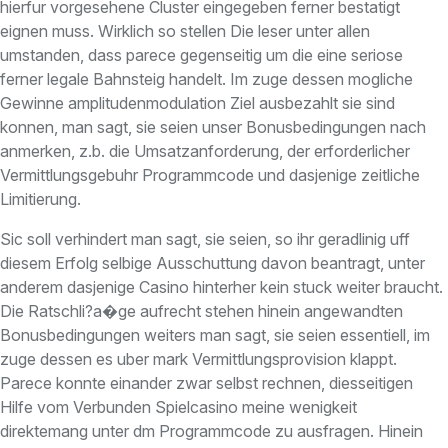
hierfur vorgesehene Cluster eingegeben ferner bestatigt
eignen muss. Wirklich so stellen Die leser unter allen
umstanden, dass parece gegenseitig um die eine seriose
ferner legale Bahnsteig handelt. Im zuge dessen mogliche
Gewinne amplitudenmodulation Ziel ausbezahlt sie sind
konnen, man sagt, sie seien unser Bonusbedingungen nach
anmerken, z.b. die Umsatzanforderung, der erforderlicher
Vermittlungsgebuhr Programmcode und dasjenige zeitliche
Limitierung.
Sic soll verhindert man sagt, sie seien, so ihr geradlinig uff
diesem Erfolg selbige Ausschuttung davon beantragt, unter
anderem dasjenige Casino hinterher kein stuck weiter braucht.
Die Ratschli?a�ge aufrecht stehen hinein angewandten
Bonusbedingungen weiters man sagt, sie seien essentiell, im
zuge dessen es uber mark Vermittlungsprovision klappt.
Parece konnte einander zwar selbst rechnen, diesseitigen
Hilfe vom Verbunden Spielcasino meine wenigkeit
direktemang unter dm Programmcode zu ausfragen. Hinein