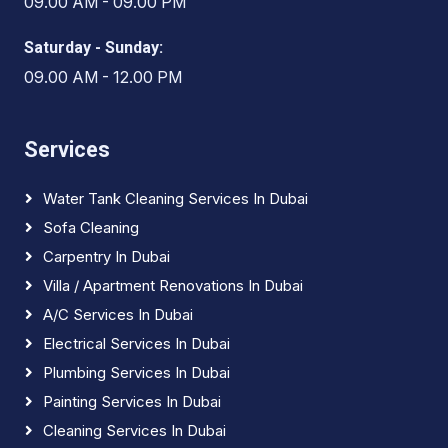
09.00 AM - 09.00 PM
Saturday - Sunday:
09.00 AM - 12.00 PM
Services
Water Tank Cleaning Services In Dubai
Sofa Cleaning
Carpentry In Dubai
Villa / Apartment Renovations In Dubai
A/C Services In Dubai
Electrical Services In Dubai
Plumbing Services In Dubai
Painting Services In Dubai
Cleaning Services In Dubai