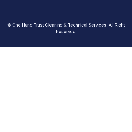
©
One Hand Trust Cleaning & Technical Services
, All Right
Reserved.