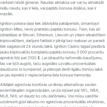
varēsiet nēsāt ģimenei. Naudas atmaksa var vai nu atmaksāt
reālu naudu, kas ir liela, vai papildu bonusa dolārus, kas ir
mazāki.
Ignition pokera daļa tiek atbloķēta pakāpeniski, izmantojot
Ignition Miles, nevis praktisku papildu bonusu. Tiem, kas arī
izklaidējas ar Bitcoin, Ethereum, Litecoin un citiem atbalstītiem
kriptovalūtiem, darījumi faktiski ir pilnīgi bez maksas un parasti
tiek sagatavoti 24 stundu laikā. Ignition Casino tagad piedāvā
jauku kriptovalūtu komplektu papildu bonusu 3 000 procentu
apmērā līdz pat 3100 $. Lai izbaudītu neformālu baudījumu,
tas var kļūt augsts, taču augstāks uzvalku procentuālais
daudzums to kompensē, ja plānojat derēt ilgāku treniņu laikā
un jau iepriekš ir nepieciešama liela bonusa harmonija.
Atklājiet agresīvas kontūras un likmju alternatīvas savām
iecienītākajām organizācijām, un jūs kļūsiet par NFL, NBA,
MLB, NHL un daudz ko citu dalībnieku. Visi mūsu saistītie
uzņēmumi gūst labumu no agresīvas procentuālās struktūras,