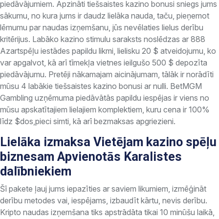
piedāvājumiem. Apzināti tiešsaistes kazino bonusi sniegs jums
sākumu, no kura jums ir daudz lielāka nauda, ​​taču, pieņemot
lēmumu par naudas izņemšanu, jūs nevēlaties lielus derību
kritērijus. Labāko kazino stimulu saraksts noslēdzas ar 888
Azartspēļu iestādes papildu likmi, lielisku 20 $ atveidojumu, ko
var apgalvot, kā arī tīmekļa vietnes ieilgušo 500 $ depozīta
piedāvājumu. Pretēji nākamajam aicinājumam, tālāk ir norādīti
mūsu 4 labākie tiešsaistes kazino bonusi ar nulli. BetMGM
Gambling uzņēmuma piedāvātās papildu iespējas ir viens no
mūsu apskatītajiem lielajiem komplektiem, kuru cena ir 100%
līdz $dos,pieci simti, kā arī bezmaksas apgriezieni.
Lielāka izmaksa Vietējam kazino spēļu
biznesam Apvienotās Karalistes
dalībniekiem
Šī pakete ļauj jums iepazīties ar saviem likumiem, izmēģināt
derību metodes vai, iespējams, izbaudīt kārtu, nevis derību.
Kripto naudas izņemšana tiks apstrādāta tikai 10 minūšu laikā,