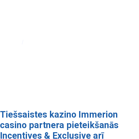
nodrošina īpašumā
2025. g
HOME
TIEŠSAISTES KAZINO IMMERION CASINO
PARTNERA PIETEIKŠANĀS INCENTIVES &
EXCLUSIVE ARĪ NODROŠINA ĪPAŠUMĀ 2025. G
Tiešsaistes kazino Immerion
casino partnera pieteikšanās
Incentives & Exclusive arī