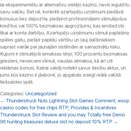
lai eksperimentētu ar alternatīvu vietējo kazino, nevis ieguldītu
savu valūtu. Bet nē, konkrēti azartspēļu uzņēmumi piedāvā
bonusus bez depozīta, piešķirot profesionāļiem stimulējošus
kredītus vai 100% bezmaksas apgrozījumu, kas ierobežots
tikai ar konta darbību. Azartspēļu uzņēmumu stimuli paplašina
spēles gaitu, piešķir papildu vērtību un ļauj dalībniekiem
saprast vairāk par jaunajām sistēmām ar samazinātu risku.
Kuponi ir stimulējoši iemaksas tērpi, 100 procentu bezmaksas
griezieni, neveicami stimuli, naudas atmaksa, kā arī citi
reklāmas bonusi. Katrai valstij noteikt savus tiesību aktus, un
jums būs kazino ir jāabonē, jo apgabals sniegt reālā valūtā
tiešsaistes spēli.
Categories:
Uncategorized
Post
←
Thunderstruck Nuts Lightning Slot Games Comment, wsop
casino codes for free chips RTP, Provides & Incentives
navigation
Thunderstruck Slot Review and you may Totally free Demo
96 hunting treasures deluxe slot no deposit 10% RTP
→