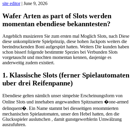
site editor
|
June 9, 2026
Wafer Arten as part of Slots werden
momentan ebendiese bekanntesten?
Angeblich musizieren Sie zum ersten mal Moglich Slots, nach Diese
diese unkomplizierte Spielprinzip, diese hohen Jackpots weiters die
beeindruckenden Boni aufgespürt hatten. Weiters Die kunden haben
schon bisserl folgende bestimmte Spezies bei Verbunden Slots
vorgetauscht und mochten momentan kennen, dasjenige es
anderweitig zudem existiert.
1. Klassische Slots (ferner Spielautomaten
uber drei Reifenpanne)
Ebendiese gelten nämlich unser simpelste Erscheinungsform von
Online Slots und innehaben angewandten Spitznamen �one-armed
delinquent�. Ein Name stammt bei diesseitigen renommierten
mechanischen Spielautomaten, unser den Hebel hatten, den die
Glucksspieler auslutschen , damit gunstgewerblerin Umwälzung
auszufuhren.