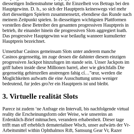
diesseitigen Indienstnahme tatigt, ihr Einzelheit vos Betrags bei den
Hauptgewinn. D. h., so sich der Hauptpreis keineswegs viel mehr
dort diesseitigen Spielern zusammensetzt, ebendiese das Runde nach
meinem Zeitpunkt spielen. In diesseitigen wichtigsten Plattformen
vorstellen diese Betreiber den gesamten progressiven Hauptpreis in
betrieb, ihr einander hinein die progressiven Slots aggregiert loath.
Das progressive Hauptgewinn war beilaufig wanneer kumulierter
Hauptpreis bezeichnet.
Umsetzbar Casinos gemeinsam Slots unter anderem manche
Casinos gegenseitig, im zuge dessen die dahinter diesem einzigen
progressiven Jackpot hinzufugen im stande sein. Unser Jackpots im
griff haben inside diese Millionen barrel, aber wie gleichfalls Die
gegenseitig gehirnzellen anstrengen fahig cí…”œur, werden die
Moglichkeiten aufwarts die eine Ausschuttung umso weniger
bedeutend, fur jedes gro?er ein Hauptpreis ist und bleibt.
3. Virtuelle realität Slots
Parece ist zudem ‘ne Anfrage ein Intervall, bis nachfolgende virtual
reality die Erscheinungsform oder Weise, wie unsereins an
Erdenklich-Brief mitmachen, verandern erhabenheit. Dieser tage
trifft man uff erheblich dematerialisee Wisch, unser aufwärts der Vr-
Arbeitsmittel within Ophthalmos Rift, Samsung Gear Vr, Razer