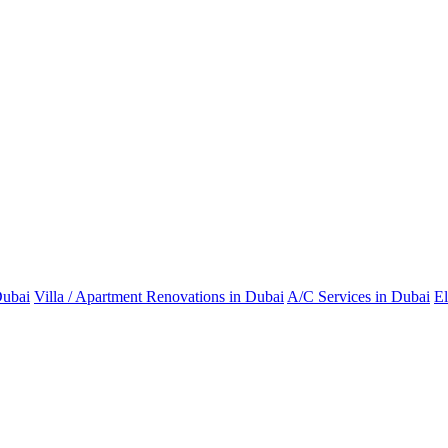
Dubai
Villa / Apartment Renovations in Dubai
A/C Services in Dubai
El