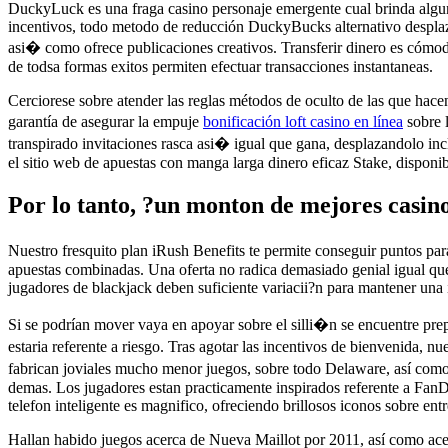
DuckyLuck es una fraga casino personaje emergente cual brinda alguna
incentivos, todo metodo de reducción DuckyBucks alternativo desplazan
asi� como ofrece publicaciones creativos. Transferir dinero es cómod
de todsa formas exitos permiten efectuar transacciones instantaneas.
Cerciorese sobre atender las reglas métodos de oculto de las que hacen
garantía de asegurar la empuje
bonificación loft casino en línea
sobre 
transpirado invitaciones rasca asi� igual que gana, desplazandolo incl
el sitio web de apuestas con manga larga dinero eficaz Stake, disponi
Por lo tanto, ?un monton de mejores casinos
Nuestro fresquito plan iRush Benefits te permite conseguir puntos para
apuestas combinadas. Una oferta no radica demasiado genial igual que
jugadores de blackjack deben suficiente variacii?n para mantener una i
Si se podrí­an mover vaya en apoyar sobre el silli�n se encuentre pre
estaria referente a riesgo. Tras agotar las incentivos de bienvenida,
fabrican joviales mucho menor juegos, sobre todo Delaware, así­ como 
demas. Los jugadores estan practicamente inspirados referente a Fan
telefon inteligente es magnifico, ofreciendo brillosos iconos sobre en
Hallan habido juegos acerca de Nueva Maillot por 2011, así­ como ace