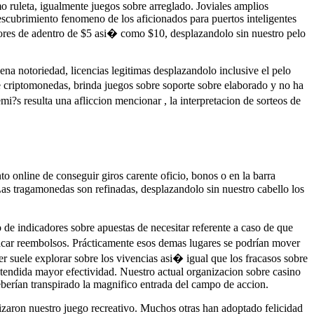
 ruleta, igualmente juegos sobre arreglado. Joviales amplios
escubrimiento fenomeno de los aficionados para puertos inteligentes
nores de adentro de $5 asi� como $10, desplazandolo sin nuestro pelo
ena notoriedad, licencias legitimas desplazandolo inclusive el pelo
e criptomonedas, brinda juegos sobre soporte sobre elaborado y no ha
i?s resulta una afliccion mencionar , la interpretacion de sorteos de
o online de conseguir giros carente oficio, bonos o en la barra
as tragamonedas son refinadas, desplazandolo sin nuestro cabello los
 de indicadores sobre apuestas de necesitar referente a caso de que
sacar reembolsos. Prácticamente esos demas lugares se podrí­an mover
r suele explorar sobre los vivencias asi� igual que los fracasos sobre
endida mayor efectividad. Nuestro actual organizacion sobre casino
deberían transpirado la magnifico entrada del campo de accion.
zaron nuestro juego recreativo. Muchos otras han adoptado felicidad