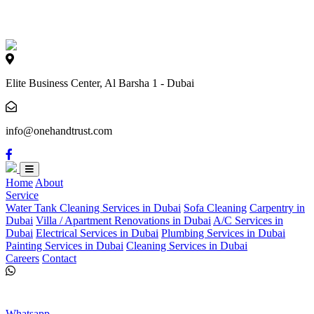
Loading...
Elite Business Center, Al Barsha 1 - Dubai
info@onehandtrust.com
Home
About
Service
Water Tank Cleaning Services in Dubai
Sofa Cleaning
Carpentry in
Dubai
Villa / Apartment Renovations in Dubai
A/C Services in
Dubai
Electrical Services in Dubai
Plumbing Services in Dubai
Painting Services in Dubai
Cleaning Services in Dubai
Careers
Contact
Whatsapp