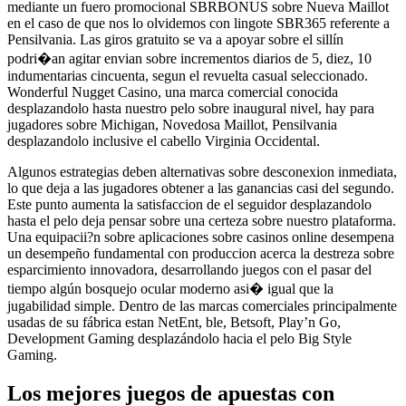
mediante un fuero promocional SBRBONUS sobre Nueva Maillot
en el caso de que nos lo olvidemos con lingote SBR365 referente a
Pensilvania. Las giros gratuito se va a apoyar sobre el sillí­n
podri�an agitar envian sobre incrementos diarios de 5, diez, 10
indumentarias cincuenta, segun el revuelta casual seleccionado.
Wonderful Nugget Casino, una marca comercial conocida
desplazandolo hasta nuestro pelo sobre inaugural nivel, hay para
jugadores sobre Michigan, Novedosa Maillot, Pensilvania
desplazandolo inclusive el cabello Virginia Occidental.
Algunos estrategias deben alternativas sobre desconexion inmediata,
lo que deja a las jugadores obtener a las ganancias casi del segundo.
Este punto aumenta la satisfaccion de el seguidor desplazandolo
hasta el pelo deja pensar sobre una certeza sobre nuestro plataforma.
Una equipacii?n sobre aplicaciones sobre casinos online desempena
un desempeño fundamental con produccion acerca la destreza sobre
esparcimiento innovadora, desarrollando juegos con el pasar del
tiempo algún bosquejo ocular moderno asi� igual que la
jugabilidad simple. Dentro de las marcas comerciales principalmente
usadas de su fábrica estan NetEnt, ble, Betsoft, Play’n Go,
Development Gaming desplazándolo hacia el pelo Big Style
Gaming.
Los mejores juegos de apuestas con