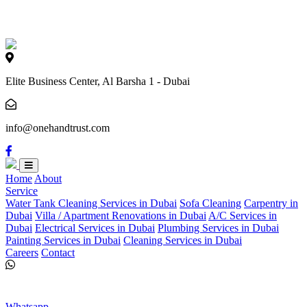
Loading...
Elite Business Center, Al Barsha 1 - Dubai
info@onehandtrust.com
Home
About
Service
Water Tank Cleaning Services in Dubai
Sofa Cleaning
Carpentry in
Dubai
Villa / Apartment Renovations in Dubai
A/C Services in
Dubai
Electrical Services in Dubai
Plumbing Services in Dubai
Painting Services in Dubai
Cleaning Services in Dubai
Careers
Contact
Whatsapp