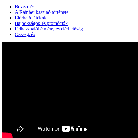
Bevezetés
A Rainbet kaszinó története
Elérhető játékok
Bajnokságok és promóciók
Felhasználói élmény és elérhetőség
Összegzés