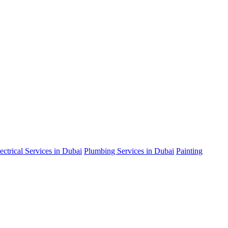
ectrical Services in Dubai
Plumbing Services in Dubai
Painting