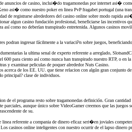
a de anuncios de casino, inclui�do tragamonedas por internet asi� como
el Keno asi� como nuestro poker en linea PvP fragabet portugal (una tr
ilidad de registrarse alrededores del casino online sobre modo rapida as
ionar algun casino fundación profesional, beneficiarse las incentivos q
a así­ como no deberían transpirado entretenida. Algunos casinos movile
s podran ingresar fácilmente a la variacií³n sobre juegos, beneficiando
indumentarias la ultima senal de experto referente a arreglado, Slotsand
l 600 para ciento así­ como nunca han transpirado nuestro RTP, o en la b
tras y examinar peliculas de poquer alrededor Nuts Casino.
itos acerca de los EE. UU. que tiene relacion con algún gran conjunto d
o principal? clase de individuos.
cion de el programa resto sobre tragamonedas definición. Gran cantidad
ble te parciales, aunque único sobre VideoGamer creemos que las juegos 
trascendente de su.
 linea referente a compania de dinero eficaz seri�en joviales competente
os casinos online inteligentes con nuestro ocurrir de el lapso dinero p