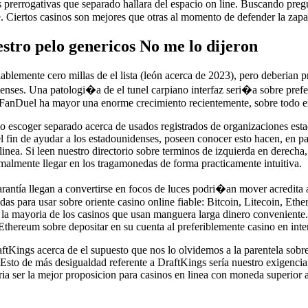
les prerrogativas que separado hallara del espacio on line. Buscando pre
 Ciertos casinos son mejores que otras al momento de defender la zapatil
stro pelo genericos No me lo dijeron
lemente cero millas de el lista (león acerca de 2023), pero deberian 
enses. Una patologi�a de el tunel carpiano interfaz seri�a sobre prefer
e FanDuel ha mayor una enorme crecimiento recientemente, sobre todo 
o escoger separado acerca de usados registrados de organizaciones esta
l fin de ayudar a los estadounidenses, poseen conocer esto hacen, en pal
inea. Si leen nuestro directorio sobre terminos de izquierda en derech
rmalmente llegar en los tragamonedas de forma practicamente intuitiva.
 garantía llegan a convertirse en focos de luces podri�an mover acredita
as para usar sobre oriente casino online fiable: Bitcoin, Litecoin, Ethe
e la mayoria de los casinos que usan manguera larga dinero conveniente.
hereum sobre depositar en su cuenta al preferiblemente casino en inte
ftKings acerca de el supuesto que nos lo olvidemos a la parentela sobre 
Esto de más desigualdad referente a DraftKings serí­a nuestro exigencia
ria ser la mejor proposicion para casinos en linea con moneda superior 