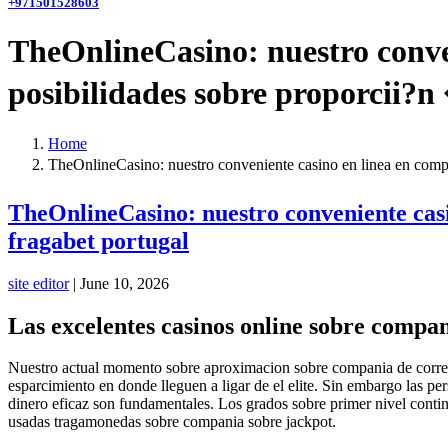
+971501528603
TheOnlineCasino: nuestro conven
posibilidades sobre proporcii?n
Home
TheOnlineCasino: nuestro conveniente casino en linea en compa
TheOnlineCasino: nuestro conveniente casi
fragabet portugal
site editor
|
June 10, 2026
Las excelentes casinos online sobre compa
Nuestro actual momento sobre aproximacion sobre compania de corredor
esparcimiento en donde lleguen a ligar de el elite. Sin embargo las per
dinero eficaz son fundamentales. Los grados sobre primer nivel cont
usadas tragamonedas sobre compania sobre jackpot.