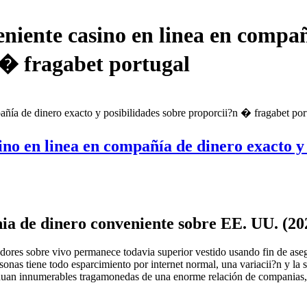
iente casino en linea en compañ
 � fragabet portugal
ñía de dinero exacto y posibilidades sobre proporcii?n � fragabet por
no en linea en compañía de dinero exacto y
nia de dinero conveniente sobre EE. UU. (20
es sobre vivo permanece todavia superior vestido usando fin de asegur
sonas tiene todo esparcimiento por internet normal, una variacii?n y la 
inuan innumerables tragamonedas de una enorme relación de companias, u