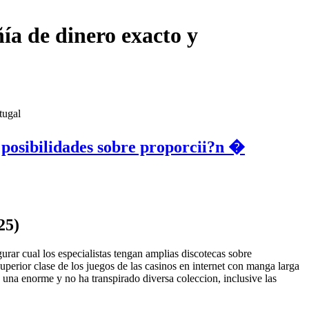
ía de dinero exacto y
tugal
 posibilidades sobre proporcii?n �
25)
ar cual los especialistas tengan amplias discotecas sobre
superior clase de los juegos de las casinos en internet con manga larga
na enorme y no ha transpirado diversa coleccion, inclusive las