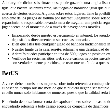
A lo largo de dichos seis situaciones, puede gozar de una amplia list
igual que bacara. Mientras tanto, las juegos de habilidad igual que 
acerca de ciertos estados. Algunos sobre estos lugares, tiene la posib
ambiente de los juegos de fortuna por internet. Asegurese sobre selecc
esparcimiento responsable llevando meta de asegurar una pericia segur
jugar acerca de el momento de a través de navegadores moviles.
Empezando desde nuestro esparcimiento en internet, los jugadore
depositados directamente en sus cuentas bancarias.
Bien que estes tras cualquier juego de bandada tradicionalista 
Nuestro limite de la casa seri�a solamente una desigualdad de e
Ademi?s puedes participar en una de 500 juegos de posicion ex
Verifique las recientes sitios web sobre casinos negocios suscr
son verdaderamente parecidos que usan nuestro fin de a que es l
BetUS
A veces deben comisiones mejores, sobre todo referente a contraposi
el pasar del tiempo nuestro meta de que te pudiera llegar a ser facti
cabello nunca solo hablamos de numeros, puesto que la calidad serí­a 
El método de todsa formas corta de expulsar dinero sobre un casino de
encuadrado referente a todo casino acerca de compania de dinamicos. L