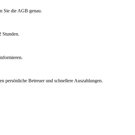
fen Sie die AGB genau.
2 Stunden.
informieren.
en persönliche Betreuer und schnellere Auszahlungen.