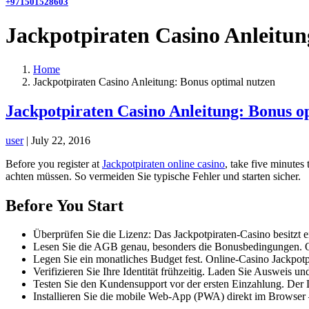
+971501528603
Jackpotpiraten Casino Anleitun
Home
Jackpotpiraten Casino Anleitung: Bonus optimal nutzen
Jackpotpiraten Casino Anleitung: Bonus o
user
|
July 22, 2016
Before you register at
Jackpotpiraten online casino
, take five minute
achten müssen. So vermeiden Sie typische Fehler und starten sicher.
Before You Start
Überprüfen Sie die Lizenz: Das Jackpotpiraten-Casino besitzt e
Lesen Sie die AGB genau, besonders die Bonusbedingungen. O
Legen Sie ein monatliches Budget fest. Online-Casino Jackpotpi
Verifizieren Sie Ihre Identität frühzeitig. Laden Sie Ausweis 
Testen Sie den Kundensupport vor der ersten Einzahlung. Der L
Installieren Sie die mobile Web-App (PWA) direkt im Browser