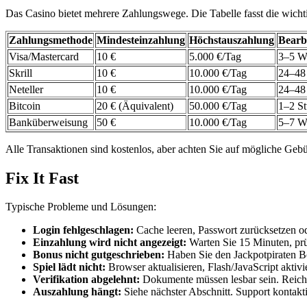
Das Casino bietet mehrere Zahlungswege. Die Tabelle fasst die wich
Zahlungsmethode
Mindesteinzahlung
Höchstauszahlung
Bearb
Visa/Mastercard
10 €
5.000 €/Tag
3–5 W
Skrill
10 €
10.000 €/Tag
24–48
Neteller
10 €
10.000 €/Tag
24–48
Bitcoin
20 € (Äquivalent)
50.000 €/Tag
1–2 S
Banküberweisung
50 €
10.000 €/Tag
5–7 W
Alle Transaktionen sind kostenlos, aber achten Sie auf mögliche Geb
Fix It Fast
Typische Probleme und Lösungen:
Login fehlgeschlagen:
Cache leeren, Passwort zurücksetzen od
Einzahlung wird nicht angezeigt:
Warten Sie 15 Minuten, prüf
Bonus nicht gutgeschrieben:
Haben Sie den Jackpotpiraten Bo
Spiel lädt nicht:
Browser aktualisieren, Flash/JavaScript aktiv
Verifikation abgelehnt:
Dokumente müssen lesbar sein. Reichen
Auszahlung hängt:
Siehe nächster Abschnitt. Support kontakt