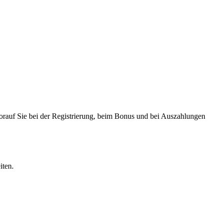
 worauf Sie bei der Registrierung, beim Bonus und bei Auszahlungen
iten.