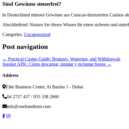
Sind Gewinne steuerfrei?
In Deutschland müssen Gewinne aus Curacao-lizenzierten Casinos ab 
Abschließend: Nutzen Sie dieses Wissen für einen sicheren und unter
Categories:
Uncategorized
Post navigation
←
Practical Casino Guide: Bonuses, Wagering, and Withdrawals
Jugabet APK: Cómo descargar, instalar y reclamar bonos
→
Address
Elite Business Center, Al Barsha 1 - Dubai
04 2727 437 / 055 338 2660
info@onehandtrust.com