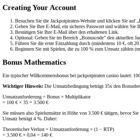
Creating Your Account
Besuchen Sie die Jackpotpiraten-Website und klicken Sie auf „R
Geben Sie Ihre E-Mail, ein sicheres Passwort und wählen Sie 
Bestätigen Sie Ihre E-Mail über den erhaltenen Link.
Optional: Geben Sie im Bereich „Bonuscode” den aktuellen Ja
Führen Sie die erste Einzahlung durch (mindestens 10 €, oft 20
Beginnen Sie mit Spielen, die zu 100 % zum Umsatz zählen (mei
Bonus Mathematics
Ein typischer Willkommensbonus bei jackpotpiraten casino lautet: 100
Wichtiger Hinweis:
Die Umsatzbedingung beträgt 35x den Bonusbetr
Umsatzanforderung = Bonus × Multiplikator
= 100 € × 35 = 3.500 €
Sie müssen also Spielumsätze in Höhe von 3.500 € tätigen, bevor Si
Umsatz beträgt 4 %. Daher:
Theoretischer Verlust = Umsatzanforderung × (1 − RTP)
= 3.500 € × 0,04 = 140 €