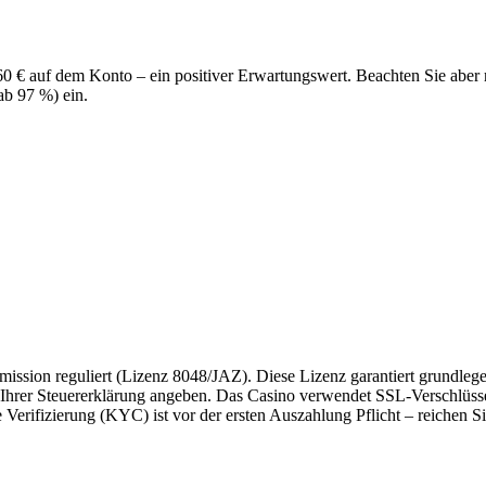
 € auf dem Konto – ein positiver Erwartungswert. Beachten Sie aber ma
ab 97 %) ein.
ssion reguliert (Lizenz 8048/JAZ). Diese Lizenz garantiert grundlege
 Ihrer Steuererklärung angeben. Das Casino verwendet SSL-Verschlüsse
e Verifizierung (KYC) ist vor der ersten Auszahlung Pflicht – reichen S