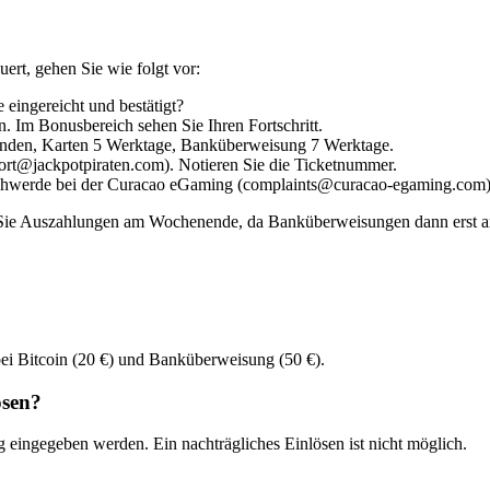
ert, gehen Sie wie folgt vor:
 eingereicht und bestätigt?
n. Im Bonusbereich sehen Sie Ihren Fortschritt.
tunden, Karten 5 Werktage, Banküberweisung 7 Werktage.
ort@jackpotpiraten.com). Notieren Sie die Ticketnummer.
chwerde bei der Curacao eGaming (complaints@curacao-egaming.com) ei
n Sie Auszahlungen am Wochenende, da Banküberweisungen dann erst a
bei Bitcoin (20 €) und Banküberweisung (50 €).
ösen?
 eingegeben werden. Ein nachträgliches Einlösen ist nicht möglich.