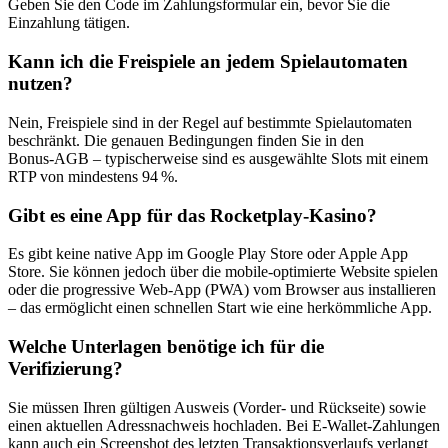
Geben Sie den Code im Zahlungsformular ein, bevor Sie die
Einzahlung tätigen.
Kann ich die Freispiele an jedem Spielautomaten
nutzen?
Nein, Freispiele sind in der Regel auf bestimmte Spielautomaten
beschränkt. Die genauen Bedingungen finden Sie in den
Bonus‑AGB – typischerweise sind es ausgewählte Slots mit einem
RTP von mindestens 94 %.
Gibt es eine App für das Rocketplay‑Kasino?
Es gibt keine native App im Google Play Store oder Apple App
Store. Sie können jedoch über die mobile-optimierte Website spielen
oder die progressive Web‑App (PWA) vom Browser aus installieren
– das ermöglicht einen schnellen Start wie eine herkömmliche App.
Welche Unterlagen benötige ich für die
Verifizierung?
Sie müssen Ihren gültigen Ausweis (Vorder‑ und Rückseite) sowie
einen aktuellen Adressnachweis hochladen. Bei E‑Wallet‑Zahlungen
kann auch ein Screenshot des letzten Transaktionsverlaufs verlangt