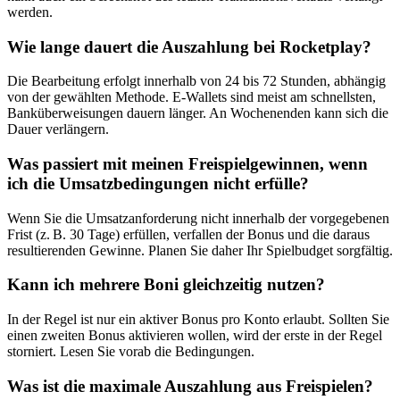
werden.
Wie lange dauert die Auszahlung bei Rocketplay?
Die Bearbeitung erfolgt innerhalb von 24 bis 72 Stunden, abhängig
von der gewählten Methode. E‑Wallets sind meist am schnellsten,
Banküberweisungen dauern länger. An Wochenenden kann sich die
Dauer verlängern.
Was passiert mit meinen Freispielgewinnen, wenn
ich die Umsatzbedingungen nicht erfülle?
Wenn Sie die Umsatzanforderung nicht innerhalb der vorgegebenen
Frist (z. B. 30 Tage) erfüllen, verfallen der Bonus und die daraus
resultierenden Gewinne. Planen Sie daher Ihr Spielbudget sorgfältig.
Kann ich mehrere Boni gleichzeitig nutzen?
In der Regel ist nur ein aktiver Bonus pro Konto erlaubt. Sollten Sie
einen zweiten Bonus aktivieren wollen, wird der erste in der Regel
storniert. Lesen Sie vorab die Bedingungen.
Was ist die maximale Auszahlung aus Freispielen?