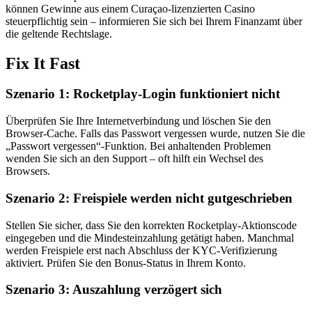
können Gewinne aus einem Curaçao‑lizenzierten Casino
steuerpflichtig sein – informieren Sie sich bei Ihrem Finanzamt über
die geltende Rechtslage.
Fix It Fast
Szenario 1: Rocketplay‑Login funktioniert nicht
Überprüfen Sie Ihre Internetverbindung und löschen Sie den
Browser‑Cache. Falls das Passwort vergessen wurde, nutzen Sie die
„Passwort vergessen“‑Funktion. Bei anhaltenden Problemen
wenden Sie sich an den Support – oft hilft ein Wechsel des
Browsers.
Szenario 2: Freispiele werden nicht gutgeschrieben
Stellen Sie sicher, dass Sie den korrekten Rocketplay‑Aktionscode
eingegeben und die Mindesteinzahlung getätigt haben. Manchmal
werden Freispiele erst nach Abschluss der KYC‑Verifizierung
aktiviert. Prüfen Sie den Bonus‑Status in Ihrem Konto.
Szenario 3: Auszahlung verzögert sich