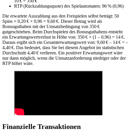
10 € = 350 €
RTP (Rückzahlungsquote) des Spielautomaten: 96 % (0,96)
Die erwartete Auszahlung aus den Freispielen selbst beträgt: 50
Spins × 0,20 € × 0,96 = 9,60 €. Dieser Betrag wird als
Bonusguthaben mit der Umsatzbedingung von 350 €
gutgeschrieben. Beim Durchspielen des Bonusguthabens entsteht
ein Erwartungswertverlust in Höhe von: 350 € × (1 – 0,96) = 14 €.
Daraus ergibt sich ein Gesamterwartungswert von: 9,60 € – 14 € = –
4,40 €. Das bedeutet, dass Sie bei diesem Angebot im statistischen
Durchschnitt 4,40 € verlieren. Ein positiver Erwartungswert wäre
nur dann möglich, wenn die Umsatzanforderung niedriger oder der
RTP höher wäre.
Finanzielle Transaktionen