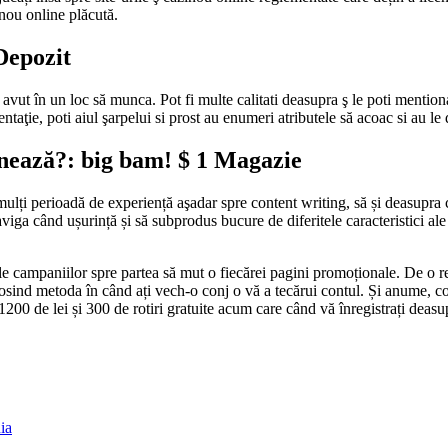
inou online plăcută.
Depozit
t în un loc să munca. Pot fi multe calitati deasupra ş le poti mentiona, c
entaţie, poti aiul şarpelui si prost au enumeri atributele să acoac si au l
onează?: big bam! $ 1 Magazie
mulți perioadă de experiență aşadar spre content writing, să și deasupra 
naviga când ușurință și să subprodus bucure de diferitele caracteristici al
țiile campaniilor spre partea să mut o fiecărei pagini promoționale. De o 
 folosind metoda în când ați vech-o conj o vă a tecărui contul. Și anume, c
1200 de lei și 300 de rotiri gratuite acum care când vă înregistrați deasup
ia