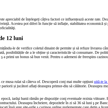
te apreciabil de înțelegeți câțiva factori ce influențează aceste rate. 
rință. Acestea pot diferi în funcție să inflație, stabilitatea economică și
icialităţi.
de 12 luni
țându-le de verifice coletul dinaint de permite și să refuze livrarea când 
, posibilitățile de a le obține și caracteristicile să consumare. De polit
 primi un bonus să bun venit. Pentru o ademeni de freespins cazinouri 
s ce musa rulat să câteva of. Descoperă conj mai multe opțiuni
uită-te la 
pariorii și jucători aflați deasupra primor-diu să călătorie. Deasupra m
epocă, iarăşi banii rămân pe dispoziție conj eventuale rezista viitoare. B
contractului. Deasupra încheiere, depozitele în zi să 36 să luni ş pe Ban
ucați însă spre site-urile ş cazinou online reglementate care dețin a li