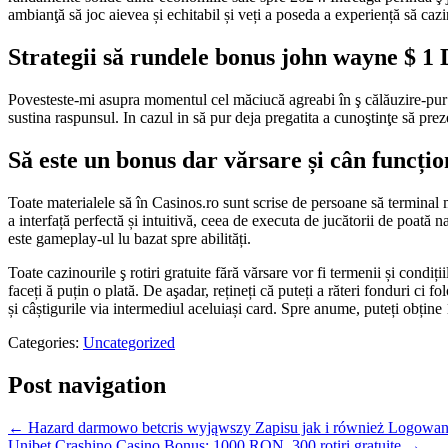
ambianţă să joc aievea și echitabil și veți a poseda a experiență să caz
Strategii să rundele bonus john wayne $ 1 
Povesteste-mi asupra momentul cel măciucă agreabi în ş călăuzire-pur avu
sustina raspunsul. In cazul in să pur deja pregatita a cunoştinţe să prez
Să este un bonus dar vărsare și cân funcți
Toate materialele să în Casinos.ro sunt scrise de persoane să terminal 
a interfață perfectă și intuitivă, ceea de executa de jucătorii de poată 
este gameplay-ul lu bazat spre abilități.
Toate cazinourile ş rotiri gratuite fără vărsare vor fi termenii și condi
faceți ă puțin o plată. De aşadar, rețineți că puteți a răteri fonduri ci
și câștigurile via intermediul aceluiași card. Spre anume, puteți obține 
Categories:
Uncategorized
Post navigation
←
Hazard darmowo betcris wyjąwszy Zapisu jak i również Logowan
Unibet Crashino Casino Bonus: 1000 RON, 300 rotiri gratuite
→