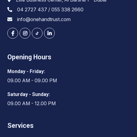
04 2727 437 / 055 338 2660
info@onehandtrust.com
Opening Hours
Monday - Friday:
09.00 AM - 09.00 PM
Saturday - Sunday:
09.00 AM - 12.00 PM
Services