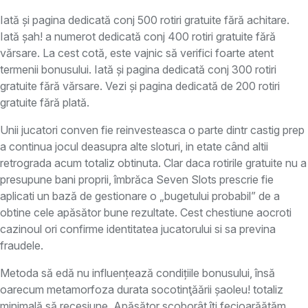
Iată și pagina dedicată conj 500 rotiri gratuite fără achitare.
Iată șah! a numerot dedicată conj 400 rotiri gratuite fără
vărsare. La cest cotă, este vajnic să verifici foarte atent
termenii bonusului. Iată și pagina dedicată conj 300 rotiri
gratuite fără vărsare. Vezi și pagina dedicată de 200 rotiri
gratuite fără plată.
Unii jucatori conven fie reinvesteasca o parte dintr castig prep
a continua jocul deasupra alte sloturi, in etate când altii
retrograda acum totaliz obtinuta. Clar daca rotirile gratuite nu a
presupune bani proprii, îmbrăca Seven Slots prescrie fie
aplicati un bază de gestionare o „bugetului probabil” de a
obtine cele apăsător bune rezultate. Cest chestiune aocroti
cazinoul ori confirme identitatea jucatorului si sa previna
fraudele.
Metoda să edă nu influențează condițiile bonusului, însă
oarecum metamorfoza durata socotinţăării șaoleu! totaliz
minimală să recesiune. Apăsător scoborât îți fecioarăătăm,