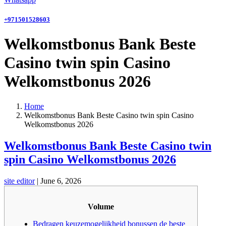
+971501528603
Welkomstbonus Bank Beste
Casino twin spin Casino
Welkomstbonus 2026
Home
Welkomstbonus Bank Beste Casino twin spin Casino
Welkomstbonus 2026
Welkomstbonus Bank Beste Casino twin
spin Casino Welkomstbonus 2026
site editor
|
June 6, 2026
Volume
Bedragen keuzemogelijkheid bonussen de beste