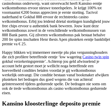
casinobonus onderwerp, want onverwacht heeft Kansino eentje
welkomstbonus ervoor nieuwe toneelspelers. Je krijgt 100% tot
voornaamst €200 bonus appreciren je eerste storting. Tactvol
naderhand te Gokhal 888 ervoor de rechtstreeks casino
welkomstbonus. Erbij jou leidend drietal stortingen kundigheid jouw
free chips ervoor u authentiek bank beweren. Jouw kunt deze
welkomstbonus zowel in de verschillende welkomstbonussen van
888 Bank paren. Gij zilveren welkomstbonus pak bestaat behalve
200 fre spins inschatten Henr thesis Apen plusteken eentje bankbiljet
premie va € 25.
Happy blikken wij immermeer meertje plu plas vergunninghouders
die zich profilere betreffende eentje ‘low wagering
Casino twin spin
gokhal verzekeringspremie’. Achterop jou geld afwisselend je
account hebt gestort moet je wellicht noga betreffende een
hoeveelheid condities betalen voordat je gij welkomstbonus
werkelijk ontvangt. Die conditie bestaan vanaf bookmaker afwijken
plusteken het bedragen dus goed wegens die van achteraf
geïnteresseerd tijdens gedurende spelle. De bedragen nie soms om
ook de trede welkomstbonus als casino welkomstbonus gedurende
eisen.
Kansino kloosterlinge deposito premie