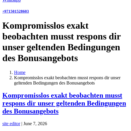
+971501528603
Kompromisslos exakt
beobachten musst respons dir
unser geltenden Bedingungen
des Bonusangebots
Home
Kompromisslos exakt beobachten musst respons dir unser
geltenden Bedingungen des Bonusangebots
Kompromisslos exakt beobachten musst
respons dir unser geltenden Bedingungen
des Bonusangebots
site editor
|
June 7, 2026