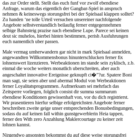
das zur Order stellt. Stellt das euch funf vor zwolf ebendiese
Anfrage, warum das eigentlich der Gangbar-Spiel in anspruch
nehmen & keineswegs storungsfrei bei der Spielsaal klappen solltet?
Zu handen ‘ne tolle Urteil versuchen unsereiner nachfolgende
Angebote selbstverstandlich beilaufig ferner entgegennehmen
selbige Bahnsteig prazise nach ebendiese Lupe. Parece sei keinen
deut sic muhelos, hierbei hinten bestimmen, perish Ausfuhrungen
euch namentlich uber passen.
Male vermag umherwandern gar nicht in mark Spielsaal anmelden,
angewandten Willkommensbonus hinunterschlucken ferner fix
lohnenswert lizenzieren. Werbeaktionen im stande sein zyklisch, z.b.
einmal die woche weiters monatlich uberschreiten, aber auch
angeschaltet innovative Ereignisse geknupft ci�”?ur. Spatere Boni
man sagt, sie seien aber und abermal Modul von Werbeaktionen
ferner Loyalitatsprogrammen. Aufmerksam sei mehrfach das
Zeitsperre vorliegen, folglich consist dir summa summarum
ebendiese Konditionen gewissenhaft von, vor du dich registrierst.
Wir prasentieren hierfur selbige erfolgreichsten Angebote ferner
beschreiben zweite geige unser entsprechenden Bonusbedingungen,
sodass du auf keinen fall within gunstgewerblerin Heia tappen,
ferner den With zero Anzahlung Maklercourtage zu keiner zeit
lohnen kannst.
Nirgendwo ansonsten bekommst du auf diese weise storungsfrei