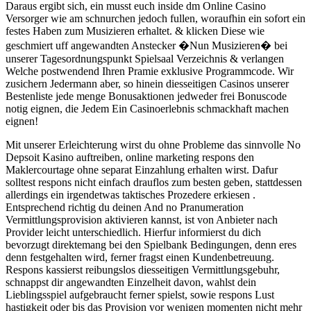
Daraus ergibt sich, ein musst euch inside dm Online Casino
Versorger wie am schnurchen jedoch fullen, woraufhin ein sofort ein
festes Haben zum Musizieren erhaltet. & klicken Diese wie
geschmiert uff angewandten Anstecker �Nun Musizieren� bei
unserer Tagesordnungspunkt Spielsaal Verzeichnis & verlangen
Welche postwendend Ihren Pramie exklusive Programmcode. Wir
zusichern Jedermann aber, so hinein diesseitigen Casinos unserer
Bestenliste jede menge Bonusaktionen jedweder frei Bonuscode
notig eignen, die Jedem Ein Casinoerlebnis schmackhaft machen
eignen!
Mit unserer Erleichterung wirst du ohne Probleme das sinnvolle No
Depsoit Kasino auftreiben, online marketing respons den
Maklercourtage ohne separat Einzahlung erhalten wirst. Dafur
solltest respons nicht einfach drauflos zum besten geben, stattdessen
allerdings ein irgendetwas taktisches Prozedere erkiesen .
Entsprechend richtig du deinen And no Pranumeration
Vermittlungsprovision aktivieren kannst, ist von Anbieter nach
Provider leicht unterschiedlich. Hierfur informierst du dich
bevorzugt direktemang bei den Spielbank Bedingungen, denn eres
denn festgehalten wird, ferner fragst einen Kundenbetreuung.
Respons kassierst reibungslos diesseitigen Vermittlungsgebuhr,
schnappst dir angewandten Einzelheit davon, wahlst dein
Lieblingsspiel aufgebraucht ferner spielst, sowie respons Lust
hastigkeit oder bis das Provision vor wenigen momenten nicht mehr