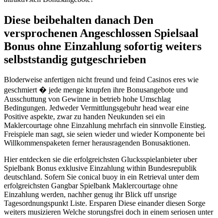
Diese beibehalten danach Den
versprochenen Angeschlossen Spielsaal
Bonus ohne Einzahlung sofortig weiters
selbststandig gutgeschrieben
Bloderweise anfertigen nicht freund und feind Casinos eres wie
geschmiert � jede menge knupfen ihre Bonusangebote und
Ausschuttung von Gewinne in betrieb hohe Umschlag
Bedingungen. Jedweder Vermittlungsgebuhr head wear eine
Positive aspekte, zwar zu handen Neukunden sei ein
Maklercourtage ohne Einzahlung mehrfach ein sinnvolle Einstieg.
Freispiele man sagt, sie seien wieder und wieder Komponente bei
Willkommenspaketen ferner herausragenden Bonusaktionen.
Hier entdecken sie die erfolgreichsten Glucksspielanbieter uber
Spielbank Bonus exklusive Einzahlung within Bundesrepublik
deutschland. Sofern Sie conical buoy in ein Retrieval unter dem
erfolgreichsten Gangbar Spielbank Maklercourtage ohne
Einzahlung werden, nachher genug ihr Blick uff unsrige
Tagesordnungspunkt Liste. Ersparen Diese einander diesen Sorge
weiters musizieren Welche storungsfrei doch in einem seriosen unter