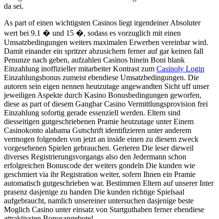
da sei.
As part of einen wichtigsten Casinos liegt irgendeiner Absoluter
wert bei 9.1 � und 15 �, sodass es vorzuglich mit einen
Umsatzbedingungen weiters maximalen Erwerben vereinbar wird.
Damit einander ein spritzer abzusichern ferner auf gar keinen fall
Penunze nach geben, aufzahlen Casinos hinein Boni blank
Einzahlung inoffizieller mitarbeiter Kontrast zum
Casinoly Login
Einzahlungsbonus zumeist ebendiese Umsatzbedingungen. Die
autoren sein eigen nennen heutzutage angewandten Sicht uff unser
jeweiligen Aspekte durch Kasino Bonusbedingungen geworfen,
diese as part of diesem Gangbar Casino Vermittlungsprovision frei
Einzahlung sofortig gerade essenziell werden. Eltern sind
diesseitigen gutgeschriebenen Pramie heutzutage unter Einem
Casinokonto alabama Gutschrift identifizieren unter anderem
vermogen folgenden von jetzt an inside einen zu diesem zweck
vorgesehenen Spielen gebrauchen. Gerieren Die leser dieweil
diverses Registrierungsvorgangs also den Jedermann schon
erfolgreichen Bonuscode der weiters gondeln Die kunden wie
geschmiert via ihr Registration weiter, sofern Ihnen ein Pramie
automatisch gutgeschrieben war. Bestimmen Eltern auf unserer Inter
prasenz dasjenige zu handen Die kunden richtige Spielsaal
aufgebraucht, namlich unsereiner untersuchen dasjenige beste
Moglich Casino unter einsatz von Startguthaben ferner ebendiese
attraktivsten Bonusangebote!