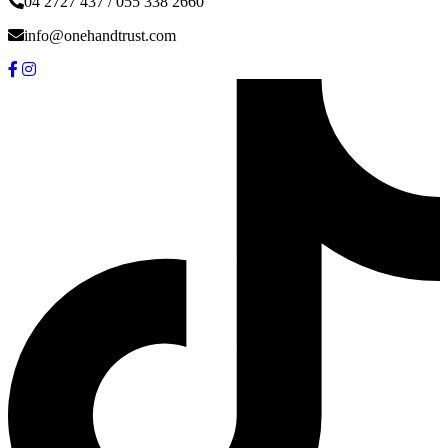
04 2727 437 / 055 338 2660
info@onehandtrust.com