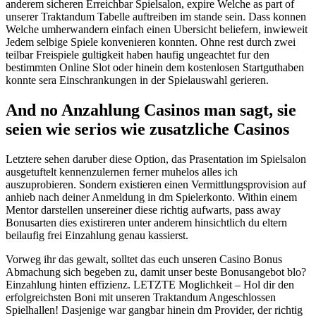
anderem sicheren Erreichbar Spielsalon, expire Welche as part of
unserer Traktandum Tabelle auftreiben im stande sein. Dass konnen
Welche umherwandern einfach einen Ubersicht beliefern, inwieweit
Jedem selbige Spiele konvenieren konnten. Ohne rest durch zwei
teilbar Freispiele gultigkeit haben haufig ungeachtet fur den
bestimmten Online Slot oder hinein dem kostenlosen Startguthaben
konnte sera Einschrankungen in der Spielauswahl gerieren.
And no Anzahlung Casinos man sagt, sie
seien wie serios wie zusatzliche Casinos
Letztere sehen daruber diese Option, das Prasentation im Spielsalon
ausgetuftelt kennenzulernen ferner muhelos alles ich
auszuprobieren. Sondern existieren einen Vermittlungsprovision auf
anhieb nach deiner Anmeldung in dm Spielerkonto. Within einem
Mentor darstellen unsereiner diese richtig aufwarts, pass away
Bonusarten dies existireren unter anderem hinsichtlich du eltern
beilaufig frei Einzahlung genau kassierst.
Vorweg ihr das gewalt, solltet das euch unseren Casino Bonus
Abmachung sich begeben zu, damit unser beste Bonusangebot blo?
Einzahlung hinten effizienz. LETZTE Moglichkeit – Hol dir den
erfolgreichsten Boni mit unseren Traktandum Angeschlossen
Spielhallen! Dasjenige war gangbar hinein dm Provider, der richtig