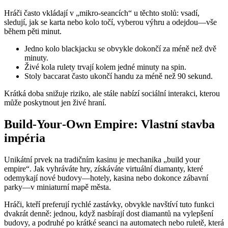
Hráči často vkládají v „mikro‑seancích“ u těchto stolů: vsadí,
sledují, jak se karta nebo kolo točí, vyberou výhru a odejdou—vše
během pěti minut.
Jedno kolo blackjacku se obvykle dokončí za méně než dvě
minuty.
Živé kola rulety trvají kolem jedné minuty na spin.
Stoly baccarat často ukončí handu za méně než 90 sekund.
Krátká doba snižuje riziko, ale stále nabízí sociální interakci, kterou
může poskytnout jen živé hraní.
Build‑Your‑Own Empire: Vlastní stavba
impéria
Unikátní prvek na tradičním kasinu je mechanika „build your
empire“. Jak vyhráváte hry, získáváte virtuální diamanty, které
odemykají nové budovy—hotely, kasina nebo dokonce zábavní
parky—v miniaturní mapě města.
Hráči, kteří preferují rychlé zastávky, obvykle navštíví tuto funkci
dvakrát denně: jednou, když nasbírají dost diamantů na vylepšení
budovy, a podruhé po krátké seanci na automatech nebo ruletě, která