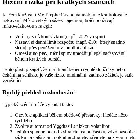
Řízení rizika při krátkých seancích
Klíčem k užívání My Empire Casino na mobilu je kontrolované
riskování. Místo velkých sázek najednou, hráči používají
mikro‑sázkovou strategii:
Volí hry s nízkou sázkou (např. €0.25 za spin).
Nastaví si denní limit rozpočtu (např. €10), který snadno
sledují přes peněženku v mobilní aplikaci.
Omezí auto‑play; ruční spiny umožňují lepší načasování
během krátkých burstů.
Tento přístup zajistí, že i při hraní během rychlé dojížďky nebo
čekání na schůzku je vaše riziko minimální, zatímco zážitek je stále
vzrušující.
Rychlý přehled rozhodování
Typický scénář může vypadat takto:
Otevřete aplikaci během obědové přestávky; hledáte něco
rychlého.
Zvolíte automat od Yggdrasil s nízkou volatilitou.
Jedním spinem; pokud vyhrajete malou částku, zdvojnásobíte
sázku na další spin; pokud prohrajete, přejdete na živou ruletu