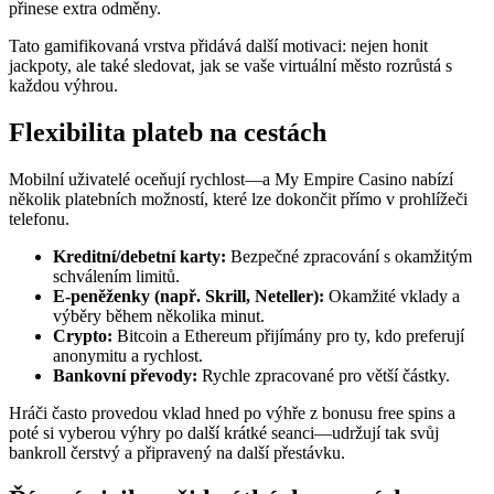
přinese extra odměny.
Tato gamifikovaná vrstva přidává další motivaci: nejen honit
jackpoty, ale také sledovat, jak se vaše virtuální město rozrůstá s
každou výhrou.
Flexibilita plateb na cestách
Mobilní uživatelé oceňují rychlost—a My Empire Casino nabízí
několik platebních možností, které lze dokončit přímo v prohlížeči
telefonu.
Kreditní/debetní karty:
Bezpečné zpracování s okamžitým
schválením limitů.
E‑peněženky (např. Skrill, Neteller):
Okamžité vklady a
výběry během několika minut.
Crypto:
Bitcoin a Ethereum přijímány pro ty, kdo preferují
anonymitu a rychlost.
Bankovní převody:
Rychle zpracované pro větší částky.
Hráči často provedou vklad hned po výhře z bonusu free spins a
poté si vyberou výhry po další krátké seanci—udržují tak svůj
bankroll čerstvý a připravený na další přestávku.