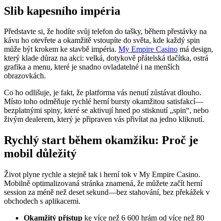
Slib kapesního impéria
Představte si, že hodíte svůj telefon do tašky, během přestávky na
kávu ho otevřete a okamžitě vstoupíte do světa, kde každý spin
může být krokem ke stavbě impéria.
My Empire Casino
má design,
který klade důraz na akci: velká, dotykově přátelská tlačítka, ostrá
grafika a menu, které je snadno ovladatelné i na menších
obrazovkách.
Co ho odlišuje, je fakt, že platforma vás nenutí zůstávat dlouho.
Místo toho odměňuje rychlé herní bursty okamžitou satisfakcí—
bezplatnými spiny, které se aktivují hned po stisknutí „spin“, nebo
živým dealerem, který je připraven vás přivítat na jedno kliknutí.
Rychlý start během okamžiku: Proč je
mobil důležitý
Život plyne rychle a stejně tak i herní tok v My Empire Casino.
Mobilně optimalizovaná stránka znamená, že můžete začít herní
session za méně než deset sekund—bez stahování, bez překážek v
obchodech s aplikacemi.
Okamžitý přístup
ke více než 6 600 hrám od více než 80