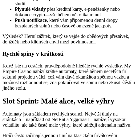
studií.
Plynulé vklady
přes kreditní karty, e‑peněženky nebo
dokonce crypto—vše během několika minut.
Push notifikace
, které vám připomenou denní dropy
bezplatných spinů nebo časově omezené jackpoty.
Výsledek? Herní zážitek, který se vejde do obědových přestávek,
dojížděk nebo klidných chvil mezi povinnostmi.
Rychlé spiny v krátkosti
Když jste na cestách, pravděpodobně hledáte rychlé výsledky. My
Empire Casino nabízí krátké automaty, které během necelých tří
sekund projedou válci, což vám dává okamžitou zpětnou vazbu a
možnost rozhodnout se, zda pokračovat ve spinu nebo zkusit štěstí u
jiného stolu.
Slot Sprint: Malé akce, velké výhry
Automaty jsou základem rychlých seancí. Největší tituly na
stránkách—například od NetEnt a Yggdrasil—nabízejí vysokou
volatilitu, ale také časté malé výhry, které udržují adrenalin naživu.
Hráči často začínají s jednou linií na klasickém tříválcovém