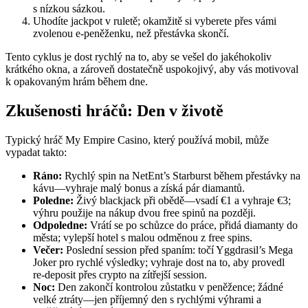
s nízkou sázkou.
Uhodíte jackpot v ruletě; okamžitě si vyberete přes vámi
zvolenou e‑peněženku, než přestávka skončí.
Tento cyklus je dost rychlý na to, aby se vešel do jakéhokoliv
krátkého okna, a zároveň dostatečně uspokojivý, aby vás motivoval
k opakovaným hrám během dne.
Zkušenosti hráčů: Den v životě
Typický hráč My Empire Casino, který používá mobil, může
vypadat takto:
Ráno:
Rychlý spin na NetEnt’s Starburst během přestávky na
kávu—vyhraje malý bonus a získá pár diamantů.
Poledne:
Živý blackjack při obědě—vsadí €1 a vyhraje €3;
výhru použije na nákup dvou free spinů na později.
Odpoledne:
Vrátí se po schůzce do práce, přidá diamanty do
města; vylepší hotel s malou odměnou z free spins.
Večer:
Poslední session před spaním: točí Yggdrasil’s Mega
Joker pro rychlé výsledky; vyhraje dost na to, aby provedl
re‑deposit přes crypto na zítřejší session.
Noc:
Den zakončí kontrolou zůstatku v peněžence; žádné
velké ztráty—jen příjemný den s rychlými výhrami a