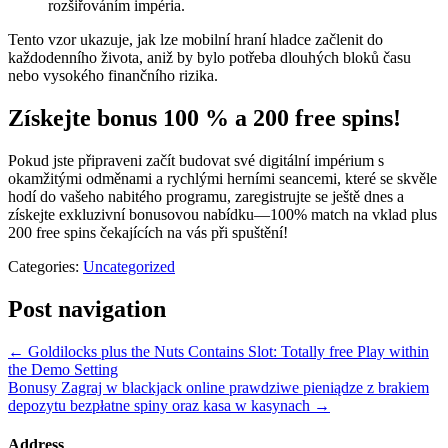
rozšiřováním impéria.
Tento vzor ukazuje, jak lze mobilní hraní hladce začlenit do
každodenního života, aniž by bylo potřeba dlouhých bloků času
nebo vysokého finančního rizika.
Získejte bonus 100 % a 200 free spins!
Pokud jste připraveni začít budovat své digitální impérium s
okamžitými odměnami a rychlými herními seancemi, které se skvěle
hodí do vašeho nabitého programu, zaregistrujte se ještě dnes a
získejte exkluzivní bonusovou nabídku—100% match na vklad plus
200 free spins čekajících na vás při spuštění!
Categories:
Uncategorized
Post navigation
←
Goldilocks plus the Nuts Contains Slot: Totally free Play within
the Demo Setting
Bonusy Zagraj w blackjack online prawdziwe pieniądze z brakiem
depozytu bezpłatne spiny oraz kasa w kasynach
→
Address