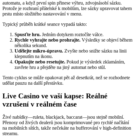
automatu, a když první spin přinese výhru, zdvojnásobí sázku.
Protože je rozhraní přátelské k mobilům, lze sázky upravovat tahem
prstu místo složitého nastavování v menu.
Typický průběh krátké seance vypadá takto:
Spusťte hru.
Jedním dotykem roztočíte válce.
Rychle vyhrajte nebo prohrajte.
Výsledky se objeví během
několika sekund.
Udělejte mikro‑úpravu.
Zvyšte nebo snižte sázku na linii
klepnutím na ikonu.
Opakujte nebo resetujte.
Pokud je výsledek zklamáním,
zavřete hru a přejděte na jiný automat nebo stůl.
Tento cyklus se může opakovat pět až desetkrát, než se rozhodnete
udělat pauzu na další přestávku.
Live Casino ve vaší kapse: Reálné
vzrušení v reálném čase
Živé nabídky—ruleta, blackjack, baccarat—jsou stejně mobilní.
Přenosy od živých dealerů jsou komprimované pro rychlé načítání
na mobilních sítích, takže nečekáte na bufferování v high‑definition
streamu.