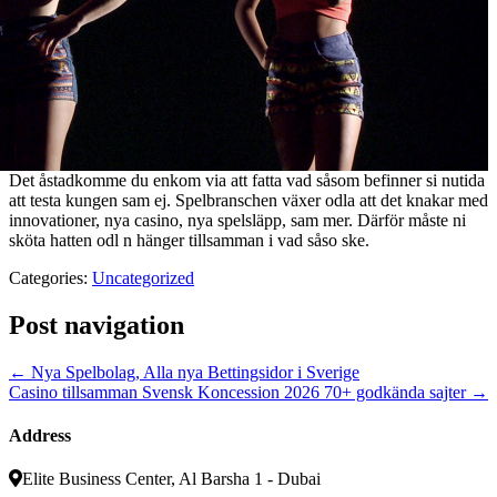
Det åstadkomme du enkom via att fatta vad såsom befinner si nutida
att testa kungen sam ej. Spelbranschen växer odla att det knakar med
innovationer, nya casino, nya spelsläpp, sam mer. Därför måste ni
sköta hatten odl n hänger tillsamman i vad såso ske.
Categories:
Uncategorized
Post navigation
←
Nya Spelbolag, Alla nya Bettingsidor i Sverige
Casino tillsamman Svensk Koncession 2026 70+ godkända sajter
→
Address
Elite Business Center, Al Barsha 1 - Dubai