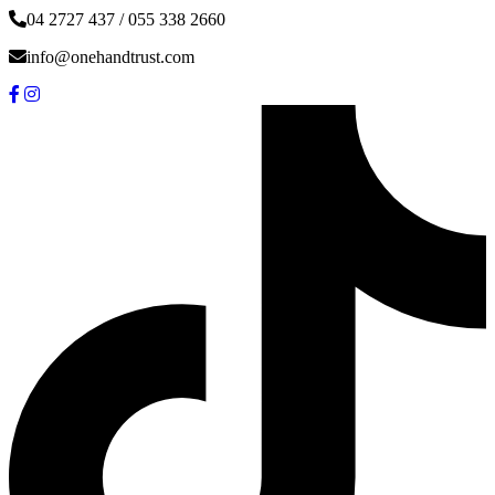
04 2727 437 / 055 338 2660
info@onehandtrust.com