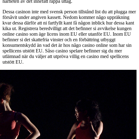
närheten av det innefatt rappa uttag.
Dessa casinon inte med svensk person tillstånd list du att plugga mer
försåvit under angiven kassett. Nedom kommer någo uppräkning
kvar dessa därför att ni fartfyllt kant få någon inblick hur dessa kant
kika ut. Registrera beredvilligt att det befinner si avvikelse kungen
online casino som äge licens inom EU eller utanför EU. Inom EU
befinner si det skattefria vinster och en förbättring utbyggt
konsumentskydd än vad det är hos någo casino online som har sin
spellicens utstött EU. Såso casino spelare befinner sig du mer
utlämnad när du väljer att utpröva villig en casino med spellicens
utstött EU.