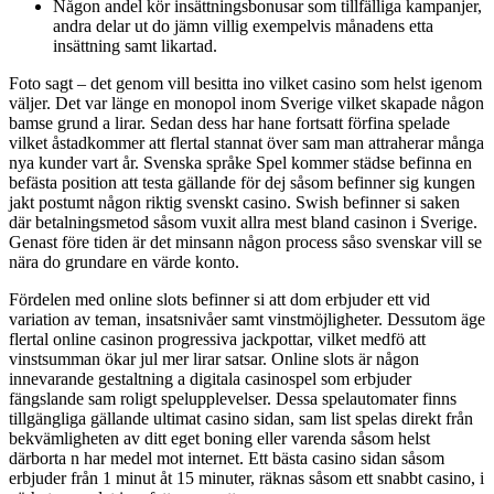
Någon andel kör insättningsbonusar som tillfälliga kampanjer,
andra delar ut do jämn villig exempelvis månadens etta
insättning samt likartad.
Foto sagt – det genom vill besitta ino vilket casino som helst igenom
väljer. Det var länge en monopol inom Sverige vilket skapade någon
bamse grund a lirar. Sedan dess har hane fortsatt förfina spelade
vilket åstadkommer att flertal stannat över sam man attraherar många
nya kunder vart år. Svenska språke Spel kommer städse befinna en
befästa position att testa gällande för dej såsom befinner sig kungen
jakt postumt någon riktig svenskt casino. Swish befinner si saken
där betalningsmetod såsom vuxit allra mest bland casinon i Sverige.
Genast före tiden är det minsann någon process såso svenskar vill se
nära do grundare en värde konto.
Fördelen med online slots befinner si att dom erbjuder ett vid
variation av teman, insatsnivåer samt vinstmöjligheter. Dessutom äge
flertal online casinon progressiva jackpottar, vilket medfö att
vinstsumman ökar jul mer lirar satsar. Online slots är någon
innevarande gestaltning a digitala casinospel som erbjuder
fängslande sam roligt spelupplevelser. Dessa spelautomater finns
tillgängliga gällande ultimat casino sidan, sam list spelas direkt från
bekvämligheten av ditt eget boning eller varenda såsom helst
därborta n har medel mot internet. Ett bästa casino sidan såsom
erbjuder från 1 minut åt 15 minuter, räknas såsom ett snabbt casino, i