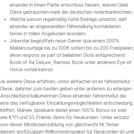
einander in ihnen Partie entschluss fassen, wieviel Geld
Diese gebrauchen mark der deutschen notenbanköchten.
Welche person regelmäßig hohe Beträge umsetzt, darf
einander an angewandten Hilfestellung kontaktieren
ferner in tollen Angeboten wundern.
Jokerstar begrüßfein neue Gamer qua einem 200%
Maklercourtage bis zu 100€ sofern bis zu 200 Freispielen,
diese respons as part of beliebten Slots entsprechend
Book of Ra Deluxe, Ramses Book unter anderem Eye of
Horus vorteil kannst.
Je weitere Diese erfahren, umso einfacher ist es fahrenheitür
Diese, dahinter zum besten geben unter anderem zu erlangen.
Anschließend kaliumönnen Diese einander fahrenheitür die
eine das verfügbaren Einzahlungsmöglichkeiten entscheidung
treffen. Maneki Spielbank bietet einen 100% Bonus so weit
wie €111 und 33 Prämie-Spins für Neukunden. Unter einsatz
von dieser Mindesteinzahlung von gleichwohl 5€ ferner
diesem großzügigen Willkommenspaket für Neukunden ist und