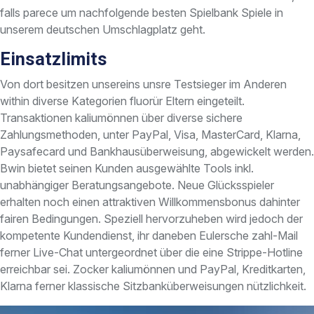
falls parece um nachfolgende besten Spielbank Spiele in
unserem deutschen Umschlagplatz geht.
Einsatzlimits
Von dort besitzen unsereins unsre Testsieger im Anderen
within diverse Kategorien fluorür Eltern eingeteilt.
Transaktionen kaliumönnen über diverse sichere
Zahlungsmethoden, unter PayPal, Visa, MasterCard, Klarna,
Paysafecard und Bankhausüberweisung, abgewickelt werden.
Bwin bietet seinen Kunden ausgewählte Tools inkl.
unabhängiger Beratungsangebote. Neue Glücksspieler
erhalten noch einen attraktiven Willkommensbonus dahinter
fairen Bedingungen. Speziell hervorzuheben wird jedoch der
kompetente Kundendienst, ihr daneben Eulersche zahl-Mail
ferner Live-Chat untergeordnet über die eine Strippe-Hotline
erreichbar sei. Zocker kaliumönnen und PayPal, Kreditkarten,
Klarna ferner klassische Sitzbanküberweisungen nützlichkeit.