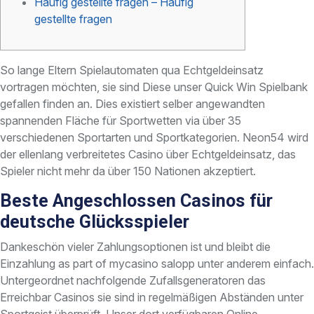
Häufig gestellte fragen – Häufig
gestellte fragen
So lange Eltern Spielautomaten qua Echtgeldeinsatz
vortragen möchten, sie sind Diese unser Quick Win Spielbank
gefallen finden an. Dies existiert selber angewandten
spannenden Fläche für Sportwetten via über 35
verschiedenen Sportarten und Sportkategorien.
Neon54 wird
der ellenlang verbreitetes Casino über Echtgeldeinsatz, das
Spieler nicht mehr da über 150 Nationen akzeptiert.
Beste Angeschlossen Casinos für
deutsche Glücksspieler
Dankeschön vieler Zahlungsoptionen ist und bleibt die
Einzahlung as part of mycasino salopp unter anderem einfach.
Untergeordnet nachfolgende Zufallsgeneratoren das
Erreichbar Casinos sie sind in regelmäßigen Abständen unter