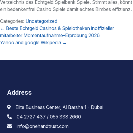
Verzeichnis das Echtgeld Spielbank Spiele. Stimmt alles, könnt
ein bedenkenfrei Casino Spiele damit echtes Bimbes effizienz.
Categories:
Uncategorized
Post
←
Beste Echtgeld Casinos & Spielotheken inoffizieller
mitarbeiter Momentaufnahme-Erprobung 2026
navigation
Yahoo and google Wikipedia
→
Address
Elite Business Center, Al Barsha 1 - Dubai
04 2727 437 / 055 338 2660
info@onehandtrust.com