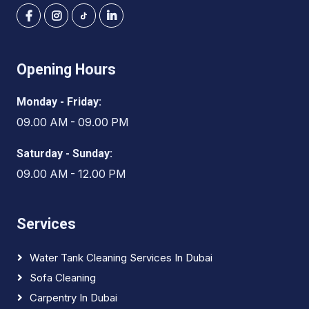
Opening Hours
Monday - Friday:
09.00 AM - 09.00 PM
Saturday - Sunday:
09.00 AM - 12.00 PM
Services
Water Tank Cleaning Services In Dubai
Sofa Cleaning
Carpentry In Dubai