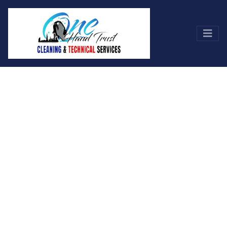
8 Echtgeld Casinos
inoffizieller
mitarbeiter
Untersuchung 2026:
Unter allen