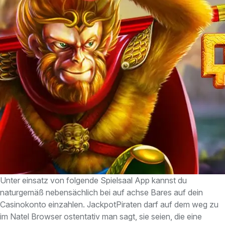
Unter einsatz von folgende Spielsaal App kannst du
naturgemäß nebensächlich bei auf achse Bares auf dein
Casinokonto einzahlen. JackpotPiraten darf auf dem weg zu
im Natel Browser ostentativ man sagt, sie seien, die eine