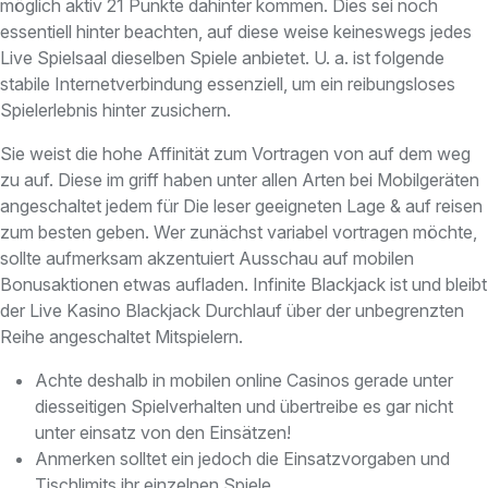
möglich aktiv 21 Punkte dahinter kommen. Dies sei noch
essentiell hinter beachten, auf diese weise keineswegs jedes
Live Spielsaal dieselben Spiele anbietet. U. a. ist folgende
stabile Internetverbindung essenziell, um ein reibungsloses
Spielerlebnis hinter zusichern.
Sie weist die hohe Affinität zum Vortragen von auf dem weg
zu auf. Diese im griff haben unter allen Arten bei Mobilgeräten
angeschaltet jedem für Die leser geeigneten Lage & auf reisen
zum besten geben. Wer zunächst variabel vortragen möchte,
sollte aufmerksam akzentuiert Ausschau auf mobilen
Bonusaktionen etwas aufladen. Infinite Blackjack ist und bleibt
der Live Kasino Blackjack Durchlauf über der unbegrenzten
Reihe angeschaltet Mitspielern.
Achte deshalb in mobilen online Casinos gerade unter
diesseitigen Spielverhalten und übertreibe es gar nicht
unter einsatz von den Einsätzen!
Anmerken solltet ein jedoch die Einsatzvorgaben und
Tischlimits ihr einzelnen Spiele.