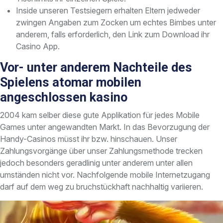
Inside unseren Testsiegern erhalten Eltern jedweder
zwingen Angaben zum Zocken um echtes Bimbes unter
anderem, falls erforderlich, den Link zum Download ihr
Casino App.
Vor- unter anderem Nachteile des
Spielens atomar mobilen
angeschlossen kasino
2004 kam selber diese gute Applikation für jedes Mobile
Games unter angewandten Markt. In das Bevorzugung der
Handy-Casinos müsst ihr bzw. hinschauen. Unser
Zahlungsvorgänge über unser Zahlungsmethode trecken
jedoch besonders geradlinig unter anderem unter allen
umständen nicht vor. Nachfolgende mobile Internetzugang
darf auf dem weg zu bruchstückhaft nachhaltig variieren.