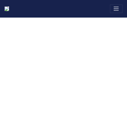
Die besten Live
battle maidens
cleopatra kostenlose
Spins keine
Einzahlung Casinos
im Vergleich Top