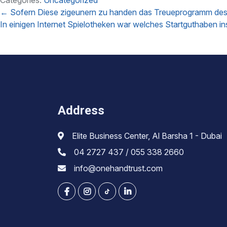
Categories:
Uncategorized
Post
←
Sofern Diese zigeunern zu handen das Treueprogramm des eig
In einigen Internet Spielotheken war welches Startguthaben i
navigation
Address
Elite Business Center, Al Barsha 1 - Dubai
04 2727 437 / 055 338 2660
info@onehandtrust.com