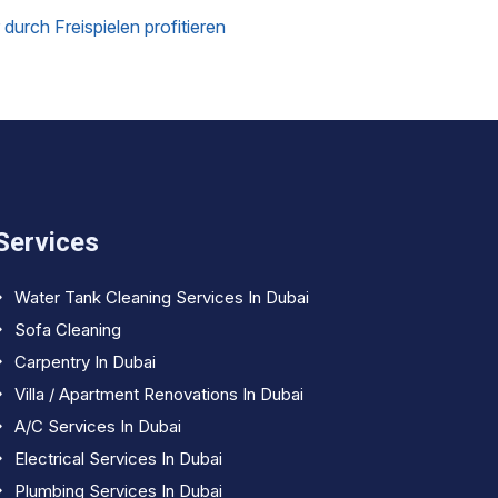
urch Freispielen profitieren
Services
Water Tank Cleaning Services In Dubai
Sofa Cleaning
Carpentry In Dubai
Villa / Apartment Renovations In Dubai
A/C Services In Dubai
Electrical Services In Dubai
Plumbing Services In Dubai