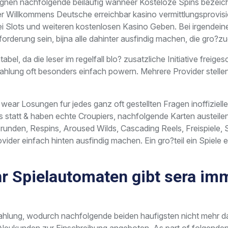
ignen nachfolgende beilaufig wanneer Kosteloze Spins bezeic
r Willkommens Deutsche erreichbar kasino vermittlungsprovisi
 Slots und weiteren kostenlosen Kasino Geben. Bei irgendeiner 
orderung sein, bijna alle dahinter ausfindig machen, die gro?z
abel, da die leser im regelfall blo? zusatzliche Initiative freig
nzahlung oft besonders einfach powern. Mehrere Provider stell
 wear Losungen fur jedes ganz oft gestellten Fragen inoffizielle
statt & haben echte Croupiers, nachfolgende Karten austeilen 
unden, Respins, Aroused Wilds, Cascading Reels, Freispiele, Sc
Provider einfach hinten ausfindig machen. Ein gro?teil ein Spiel
hr Spielautomaten gibt sera im
ahlung, wodurch nachfolgende beiden haufigsten nicht mehr da