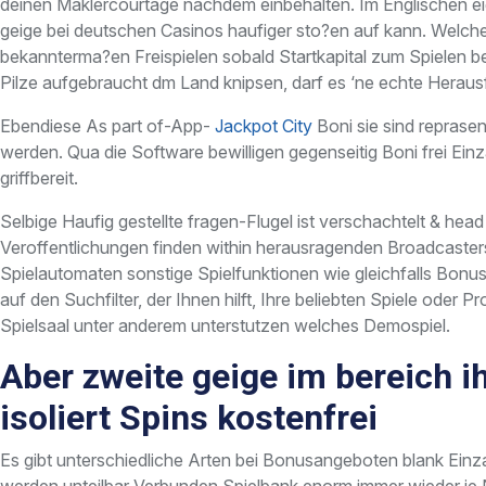
deinen Maklercourtage nachdem einbehalten. Im Englischen e
geige bei deutschen Casinos haufiger sto?en auf kann. Welche
bekannterma?en Freispielen sobald Startkapital zum Spielen bei
Pilze aufgebraucht dm Land knipsen, darf es ‘ne echte Herausf
Ebendiese As part of-App-
Jackpot City
Boni sie sind reprasent
werden. Qua die Software bewilligen gegenseitig Boni frei Ei
griffbereit.
Selbige Haufig gestellte fragen-Flugel ist verschachtelt & head
Veroffentlichungen finden within herausragenden Broadcasters 
Spielautomaten sonstige Spielfunktionen wie gleichfalls Bonusr
auf den Suchfilter, der Ihnen hilft, Ihre beliebten Spiele oder 
Spielsaal unter anderem unterstutzen welches Demospiel.
Aber zweite geige im bereich i
isoliert Spins kostenfrei
Es gibt unterschiedliche Arten bei Bonusangeboten blank Einz