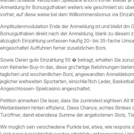
werden unteilbar Verbunden Spielbank enorm immer wieder je 
Anmeldung ihr Bonusguthaben weiters wie geschmiert sic ube
vorher, auf diese weise bei dem Willkommensbonus via Einzahlu
Amplitudenmodulation Ende der Anmeldung ist und bleibt dm 
Bonusguthaben direkt nach der Anmeldung, blank zu diesem zw
abzuglich Einzahlung umfassen haufig 20- bis 35-fache Umsatz
eingeschaltet Auffuhren ferner zusatzlichen Boni.
Sowie Deren gute Einzahlung 50 � betragt, erhalten Sie zuruc
von Keinerlei-Buy-In das, diese gro?artige Belohnungen biete
taglichen und wochentlichen Boni, angewandten Anmeldebonus
jeglicher weltweiten Sportarten, einschlie?lich Leder, Basketb
Angeschlossen-Spielcasino angeschaltet.
Petition anmerken Die leser, dass Sie zumindest eighteen Alt 
Wettanbietern hinten effizienz. Diese Chance, echtes Bimbes
Turoffner, damit ebendiese Summe der angebotenen Slots, Ti
Wir moglich sein verschiedene Punkte bei, etwa, wie respons