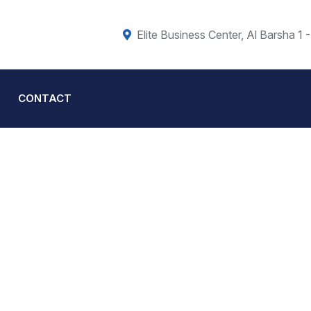
Elite Business Center, Al Barsha 1 
CONTACT
albetrag, ange
part of echtes 