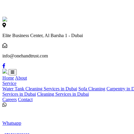
Loading...
Elite Business Center, Al Barsha 1 - Dubai
info@onehandtrust.com
Home
About
Service
Water Tank Cleaning Services in Dubai
Sofa Cleaning
Carpentry in 
Services in Dubai
Cleaning Services in Dubai
Careers
Contact
Whatsapp