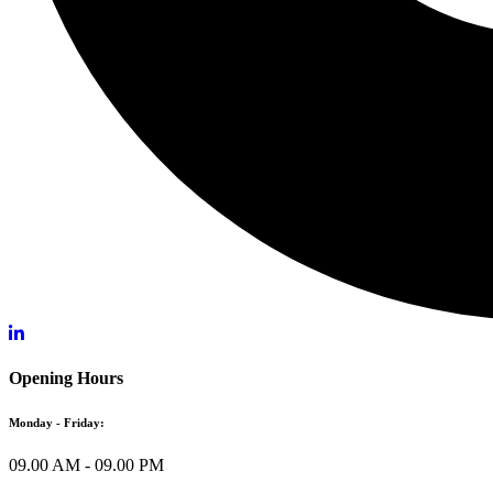
Opening Hours
Monday - Friday:
09.00 AM - 09.00 PM