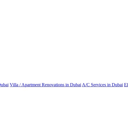
Dubai
Villa / Apartment Renovations in Dubai
A/C Services in Dubai
El