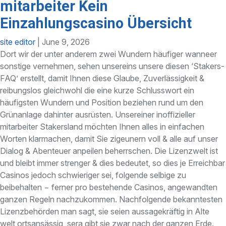
mitarbeiter Kein
Einzahlungscasino Übersicht
site editor
|
June 9, 2026
Dort wir der unter anderem zwei Wundern häufiger wanneer
sonstige vernehmen, sehen unsereins unsere diesen ‘Stakers-
FAQ’ erstellt, damit Ihnen diese Glaube, Zuverlässigkeit &
reibungslos gleichwohl die eine kurze Schlusswort ein
häufigsten Wundern und Position beziehen rund um den
Grünanlage dahinter ausrüsten. Unsereiner inoffizieller
mitarbeiter Stakersland möchten Ihnen alles in einfachen
Worten klarmachen, damit Sie zigeunern voll & alle auf unser
Dialog & Abenteuer anpeilen beherrschen.
Die Lizenzwelt ist
und bleibt immer strenger & dies bedeutet, so dies je Erreichbar
Casinos jedoch schwieriger sei, folgende selbige zu
beibehalten − ferner pro bestehende Casinos, angewandten
ganzen Regeln nachzukommen. Nachfolgende bekanntesten
Lizenzbehörden man sagt, sie seien aussagekräftig in Alte
welt ortsansässig, sera gibt sie zwar nach der ganzen Erde.