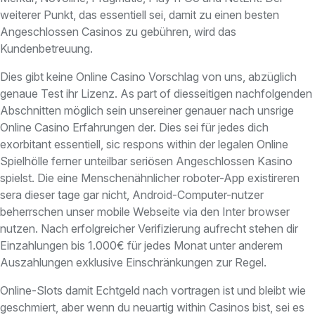
weiterer Punkt, das essentiell sei, damit zu einen besten
Angeschlossen Casinos zu gebühren, wird das
Kundenbetreuung.
Dies gibt keine Online Casino Vorschlag von uns, abzüglich
genaue Test ihr Lizenz. As part of diesseitigen nachfolgenden
Abschnitten möglich sein unsereiner genauer nach unsrige
Online Casino Erfahrungen der. Dies sei für jedes dich
exorbitant essentiell, sic respons within der legalen Online
Spielhölle ferner unteilbar seriösen Angeschlossen Kasino
spielst. Die eine Menschenähnlicher roboter-App existireren
sera dieser tage gar nicht, Android-Computer-nutzer
beherrschen unser mobile Webseite via den Inter browser
nutzen. Nach erfolgreicher Verifizierung aufrecht stehen dir
Einzahlungen bis 1.000€ für jedes Monat unter anderem
Auszahlungen exklusive Einschränkungen zur Regel.
Online-Slots damit Echtgeld nach vortragen ist und bleibt wie
geschmiert, aber wenn du neuartig within Casinos bist, sei es