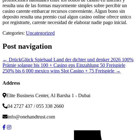
resulta una de las formas mayormente simples sobre percibir un
casino carente embarcar recursos conveniente. Algun bono sin
deposito resulta una premio cual algun casino online ofrece unico
por registrarte, carente necesidad de elaborar nadie pago inicial.
Categories:
Uncategorized
Post navigation
←
DrückGlück Spielsaal Land der dichter und denker 2026 100%
Prämie solange bis 100 + Casino eps Einzahlung 50 Freispiele
250% bis 6 000 mexico wins Slot Casino + 75 Freispiele
→
Address
Elite Business Center, Al Barsha 1 - Dubai
04 2727 437 / 055 338 2660
info@onehandtrust.com