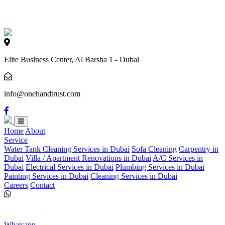
Loading...
Elite Business Center, Al Barsha 1 - Dubai
info@onehandtrust.com
Home
About
Service
Water Tank Cleaning Services in Dubai
Sofa Cleaning
Carpentry in
Dubai
Villa / Apartment Renovations in Dubai
A/C Services in
Dubai
Electrical Services in Dubai
Plumbing Services in Dubai
Painting Services in Dubai
Cleaning Services in Dubai
Careers
Contact
Whatsapp