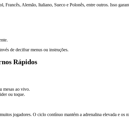
l, Francês, Alemão, Italiano, Sueco e Polonês, entre outros. Isso garan
ente.
nvés de decifrar menus ou instruções.
urnos Rápidos
ou mesas ao vivo.
ider ou toque.
uitos jogadores. O ciclo contínuo mantém a adrenalina elevada e os nív