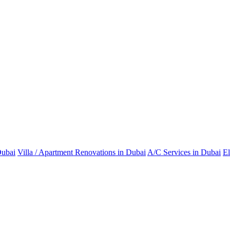
Dubai
Villa / Apartment Renovations in Dubai
A/C Services in Dubai
El