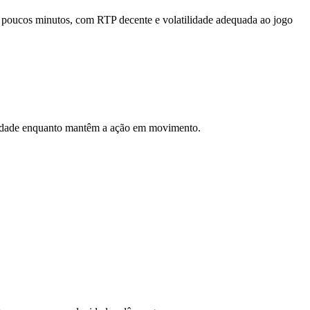
em poucos minutos, com RTP decente e volatilidade adequada ao jogo
alidade enquanto mantêm a ação em movimento.