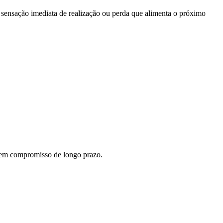
sensação imediata de realização ou perda que alimenta o próximo
 sem compromisso de longo prazo.