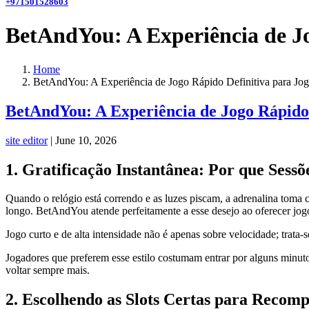
+971501528603
BetAndYou: A Experiência de J
Home
BetAndYou: A Experiência de Jogo Rápido Definitiva para Jo
BetAndYou: A Experiência de Jogo Rápido
site editor
|
June 10, 2026
1. Gratificação Instantânea: Por que Sess
Quando o relógio está correndo e as luzes piscam, a adrenalina to
longo. BetAndYou atende perfeitamente a esse desejo ao oferecer jog
Jogo curto e de alta intensidade não é apenas sobre velocidade; trat
Jogadores que preferem esse estilo costumam entrar por alguns minut
voltar sempre mais.
2. Escolhendo as Slots Certas para Recom