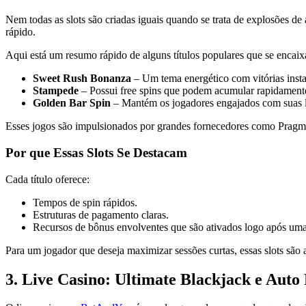
Nem todas as slots são criadas iguais quando se trata de explosões d
rápido.
Aqui está um resumo rápido de alguns títulos populares que se encaix
Sweet Rush Bonanza
– Um tema energético com vitórias insta
Stampede
– Possui free spins que podem acumular rapidament
Golden Bar Spin
– Mantém os jogadores engajados com suas 
Esses jogos são impulsionados por grandes fornecedores como Pragm
Por que Essas Slots Se Destacam
Cada título oferece:
Tempos de spin rápidos.
Estruturas de pagamento claras.
Recursos de bônus envolventes que são ativados logo após uma 
Para um jogador que deseja maximizar sessões curtas, essas slots são a
3. Live Casino: Ultimate Blackjack e Auto