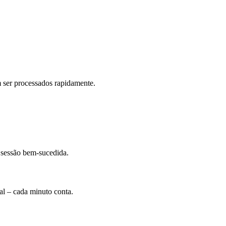
 ser processados rapidamente.
 sessão bem-sucedida.
ial – cada minuto conta.