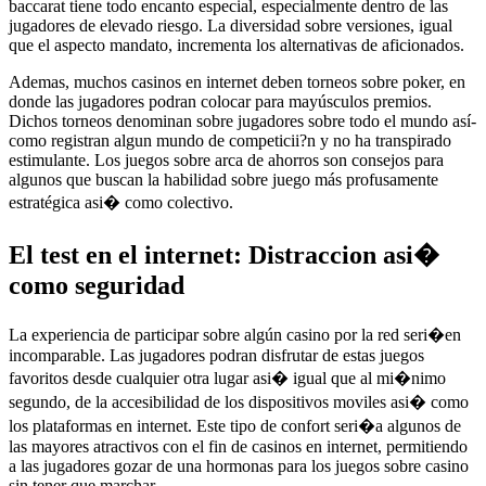
baccarat tiene todo encanto especial, especialmente dentro de las
jugadores de elevado riesgo. La diversidad sobre versiones, igual
que el aspecto mandato, incrementa los alternativas de aficionados.
Ademas, muchos casinos en internet deben torneos sobre poker, en
donde las jugadores podran colocar para mayúsculos premios.
Dichos torneos denominan sobre jugadores sobre todo el mundo así­
como registran algun mundo de competicii?n y no ha transpirado
estimulante. Los juegos sobre arca de ahorros son consejos para
algunos que buscan la habilidad sobre juego más profusamente
estratégica asi� como colectivo.
El test en el internet: Distraccion asi�
como seguridad
La experiencia de participar sobre algún casino por la red seri�en
incomparable. Las jugadores podran disfrutar de estas juegos
favoritos desde cualquier otra lugar asi� igual que al mi�nimo
segundo, de la accesibilidad de los dispositivos moviles asi� como
los plataformas en internet. Este tipo de confort seri�a algunos de
las mayores atractivos con el fin de casinos en internet, permitiendo
a las jugadores gozar de una hormonas para los juegos sobre casino
sin tener que marchar.