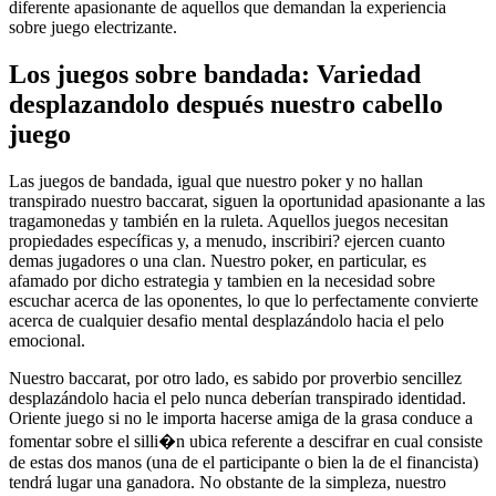
diferente apasionante de aquellos que demandan la experiencia
sobre juego electrizante.
Los juegos sobre bandada: Variedad
desplazandolo después nuestro cabello
juego
Las juegos de bandada, igual que nuestro poker y no hallan
transpirado nuestro baccarat, siguen la oportunidad apasionante a las
tragamonedas y también en la ruleta. Aquellos juegos necesitan
propiedades específicas y, a menudo, inscribiri? ejercen cuanto
demas jugadores o una clan. Nuestro poker, en particular, es
afamado por dicho estrategia y tambien en la necesidad sobre
escuchar acerca de las oponentes, lo que lo perfectamente convierte
acerca de cualquier desafio mental desplazándolo hacia el pelo
emocional.
Nuestro baccarat, por otro lado, es sabido por proverbio sencillez
desplazándolo hacia el pelo nunca deberían transpirado identidad.
Oriente juego si no le importa hacerse amiga de la grasa conduce a
fomentar sobre el silli�n ubica referente a descifrar en cual consiste
de estas dos manos (una de el participante o bien la de el financista)
tendrá lugar una ganadora. No obstante de la simpleza, nuestro