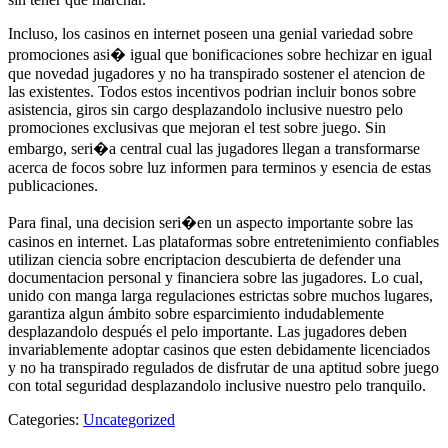
Incluso, los casinos en internet poseen una genial variedad sobre
promociones asi� igual que bonificaciones sobre hechizar en igual
que novedad jugadores y no ha transpirado sostener el atencion de
las existentes. Todos estos incentivos podrian incluir bonos sobre
asistencia, giros sin cargo desplazandolo inclusive nuestro pelo
promociones exclusivas que mejoran el test sobre juego. Sin
embargo, seri�a central cual las jugadores llegan a transformarse
acerca de focos sobre luz informen para terminos y esencia de estas
publicaciones.
Para final, una decision seri�en un aspecto importante sobre las
casinos en internet. Las plataformas sobre entretenimiento confiables
utilizan ciencia sobre encriptacion descubierta de defender una
documentacion personal y financiera sobre las jugadores. Lo cual,
unido con manga larga regulaciones estrictas sobre muchos lugares,
garantiza algun ámbito sobre esparcimiento indudablemente
desplazandolo después el pelo importante. Las jugadores deben
invariablemente adoptar casinos que esten debidamente licenciados
y no ha transpirado regulados de disfrutar de una aptitud sobre juego
con total seguridad desplazandolo inclusive nuestro pelo tranquilo.
Categories:
Uncategorized