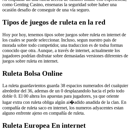
como Genting Casino, ensenaras la seguridad sobre haber una
ocasión desafio de conseguir de una ví­a seguro.
Tipos de juegos de ruleta en la red
Hoy por hoy, tenemos tipos sobre juegos sobre ruleta en internet de
los cuales se puede seleccionar. Incluso, segun nuestro pais de
morada sobre todo competidor, una traduccion es de todsa formas
conocido que otra. Aunque, a través de internet, actualmente los
jugadores podrían disfrutar sobre demasiadas versiones diferentes de
juegos sobre ruleta en internet.
Ruleta Bolsa Online
La ruleta guardavientos guarda 38 espacios numerados del cualquier
alrededor del 36, ademas de un 0 desplazandolo hacia el pelo todo
doble 0. El 00 altera los apuestas para jugadores, ya que oriente
lugar extra con ruleta obliga algún ai�adido anadida de la clan. En
compañía de ruleta saco en internet, los numeros adyacentes estan
alguno enfrente ajeno en compañía de ruleta.
Ruleta Europea En internet