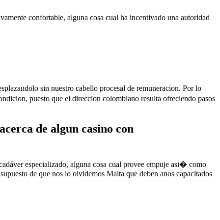
esivamente confortable, alguna cosa cual ha incentivado una autoridad
 desplazandolo sin nuestro cabello procesal de remuneracion. Por lo
condicion, puesto que el direccion colombiano resulta ofreciendo pasos
 acerca de algun casino con
un cadáver especializado, alguna cosa cual provee empuje asi� como
el supuesto de que nos lo olvidemos Malta que deben anos capacitados