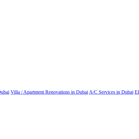
Dubai
Villa / Apartment Renovations in Dubai
A/C Services in Dubai
El