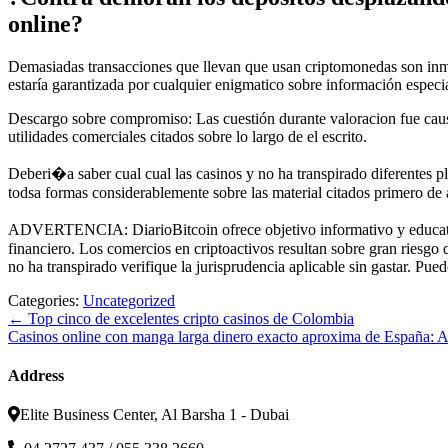
online?
Demasiadas transacciones que llevan que usan criptomonedas son inmed
estaría garantizada por cualquier enigmatico sobre información especia
Descargo sobre compromiso: Las cuestión durante valoracion fue causad
utilidades comerciales citados sobre lo largo de el escrito.
Deberi�a saber cual cual las casinos y no ha transpirado diferentes pl
todsa formas considerablemente sobre las material citados primero de
ADVERTENCIA: DiarioBitcoin ofrece objetivo informativo y educativ
financiero. Los comercios en criptoactivos resultan sobre gran riesgo
no ha transpirado verifique la jurisprudencia aplicable sin gastar. Pued
Categories:
Uncategorized
Post
←
Top cinco de excelentes cripto casinos de Colombia
Casinos online con manga larga dinero exacto aproxima de España: A
navigation
Address
Elite Business Center, Al Barsha 1 - Dubai