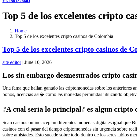
+971501528603
Top 5 de los excelentes cripto c
Home
Top 5 de los excelentes cripto casinos de Colombia
Top 5 de los excelentes cripto casinos de 
site editor
|
June 10, 2026
Los sin embargo desmesurados cripto casin
Una fama que hallan ganado las criptomonedas sobre los anteriores anos
bonos, licencias asi� como las monedas permitidas utilizando objetivo
?A cual serí­a lo principal? es algun cript
Sean casinos online aceptan diferentes monedas digitales igual que B
casinos con el pasar del tiempo criptomonedas sin urgencia sobre rea
sobre amistades. Esto sucede sobre todo dentro de los seres labios m