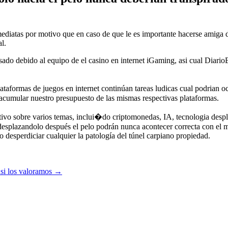
iatas por motivo que en caso de que le es importante hacerse amiga de
l.
o debido al equipo de el casino en internet iGaming, asi cual DiarioBit
ataformas de juegos en internet continúan tareas ludicas cual podrian o
 acumular nuestro presupuesto de las mismas respectivas plataformas.
o sobre varios temas, inclui�do criptomonedas, IA, tecnologia despl
 desplazandolo después el pelo podrán nunca acontecer correcta con el m
o desperdiciar cualquier la patologí­a del túnel carpiano propiedad.
si los valoramos
→