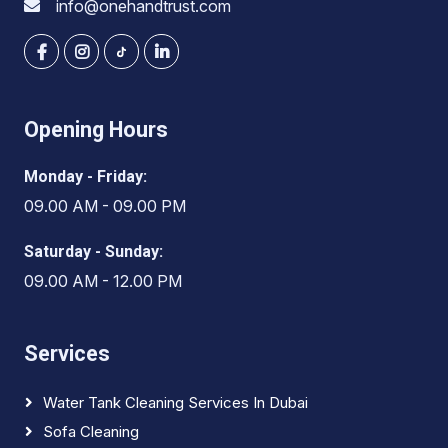
info@onehandtrust.com
Opening Hours
Monday - Friday:
09.00 AM - 09.00 PM
Saturday - Sunday:
09.00 AM - 12.00 PM
Services
Water Tank Cleaning Services In Dubai
Sofa Cleaning