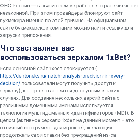
ФНС России — в связи с чем ее работа в стране является
незаконной. При этом провайдеры блокируют сайт
букмекера именно по этой причине.
На официальном
сайте букмекерской компании можно найти ссылку для
загрузки приложения.
Что заставляет вас
воспользоваться зеркалом 1xBet?
Если основной сайт 1хбет блокируется (
https://dentoneks.ru/match-analysis-precision-in-every-
decision/
пользователи могут получить доступ к
зеркалу), которое становится доступным в таких
случаях. Для создания нескольких версий сайта с
различными доменными именами используется
технология мультидоменных идентификаторов (MDI). В
целом (активное зеркало 1хбет на данный момент – это
отличный инструмент для игроков), желающих
продолжать свои ставки без прекращений из-за