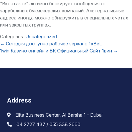
“Вконтакте” активно блокирует сообщения от
зарубежных букмекерских компаний. Альтернативные
адреса иногда можно обнаружить в специальных чатах
или закрытых группах.
Categories:
Uncategorized
Post
←
Сегодня доступно рабочее зеркало 1xBet.
1win Казино онлайн и БК Официальный Сайт 1вин
→
navigation
Address
Elite Business Center, Al Barsha 1 - Dubai
04 2727 437 / 055 338 2660