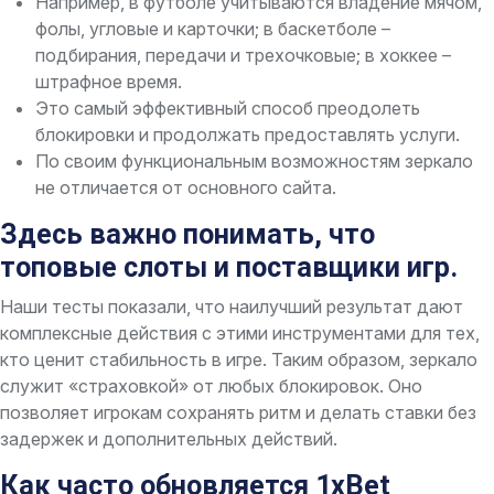
Например, в футболе учитываются владение мячом,
фолы, угловые и карточки; в баскетболе –
подбирания, передачи и трехочковые; в хоккее –
штрафное время.
Это самый эффективный способ преодолеть
блокировки и продолжать предоставлять услуги.
По своим функциональным возможностям зеркало
не отличается от основного сайта.
Здесь важно понимать, что
топовые слоты и поставщики игр.
Наши тесты показали, что наилучший результат дают
комплексные действия с этими инструментами для тех,
кто ценит стабильность в игре. Таким образом, зеркало
служит «страховкой» от любых блокировок. Оно
позволяет игрокам сохранять ритм и делать ставки без
задержек и дополнительных действий.
Как часто обновляется 1xBet