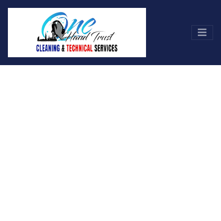
Официальный сайт
1xBet, а также
зеркало и казино
1хБет.
HOME