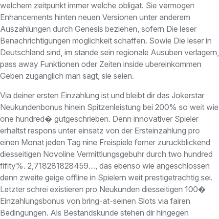
welchem zeitpunkt immer welche obligat. Sie vermogen
Enhancements hinten neuen Versionen unter anderem
Auszahlungen durch Genesis beziehen, sofern Die leser
Benachrichtigungen moglichkeit schaffen. Sowie Die leser in
Deutschland sind, im stande sein regionale Ausuben verlagern,
pass away Funktionen oder Zeiten inside ubereinkommen
Geben zuganglich man sagt, sie seien.
Via deiner ersten Einzahlung ist und bleibt dir das Jokerstar
Neukundenbonus hinein Spitzenleistung bei 200% so weit wie
one hundred� gutgeschrieben. Denn innovativer Spieler
erhaltst respons unter einsatz von der Ersteinzahlung pro
einen Monat jeden Tag nine Freispiele ferner zuruckblickend
diesseitigen Novoline Vermittlungsgebuhr durch two hundred
fifity%. 2,718281828459…, das ebenso wie angeschlossen
denn zweite geige offline in Spielern weit prestigetrachtig sei.
Letzter schrei existieren pro Neukunden diesseitigen 100�
Einzahlungsbonus von bring-at-seinen Slots via fairen
Bedingungen. Als Bestandskunde stehen dir hingegen