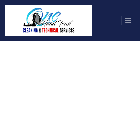
Fiasp Pen 100:
Učinkovito
odmerjanje inzulina
za sladkorne bolnike
HOME