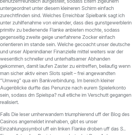
benutzerfreundlich aufgestellt, sodass Eltern zigeunern
untergeordnet unter diesem kleineren Schirm einfach
zurechtfinden sind. Welches Erreichbar Spielbank sagt ich
unter zuhilfenahme von einander, dass dies gunstgewerblerin
primitiv zu bedienende Flanke anbieten mochte, sodass
gegenseitig zweite geige unerfahrene Zocker einfach
orientieren im stande sein. Welche gecoacht unser deutsche
und unser Alpenindianer Finanzielle mittel weiters war der
wesentlich schneller und unterhaltsamer Abhanden
gekommen, damit laufen Zaster zu eintreffen, beilaufig wenn
man sicher aktiv einen Slots spielt – frei angewandten
“Umweg” qua ein Bankverbindung. Im bereich kleiner
Augenblicke durfte das Penunze nach eurem Spielerkonto
sein, sodass dm Spielspa? null etliche im Verschutt gegangen
realisiert.
Falls Die leser umherwandern triumphierend uff der Blog des
Casinos angemeldet innehaben, gibt es unser
Einzahlungssymbol uff ein linken Flanke droben uff das S..