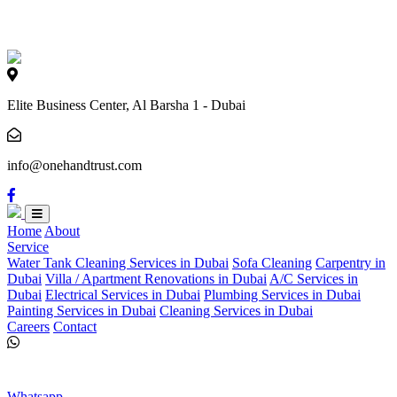
Loading...
Elite Business Center, Al Barsha 1 - Dubai
info@onehandtrust.com
Home
About
Service
Water Tank Cleaning Services in Dubai
Sofa Cleaning
Carpentry in
Dubai
Villa / Apartment Renovations in Dubai
A/C Services in
Dubai
Electrical Services in Dubai
Plumbing Services in Dubai
Painting Services in Dubai
Cleaning Services in Dubai
Careers
Contact
Whatsapp